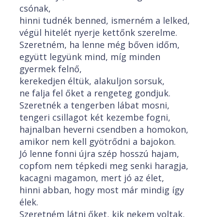
csónak,
hinni tudnék benned, ismerném a lelked,
végül hitelét nyerje kettőnk szerelme.
Szeretném, ha lenne még bőven időm,
együtt legyünk mind, míg minden
gyermek felnő,
kerekedjen éltük, alakuljon sorsuk,
ne falja fel őket a rengeteg gondjuk.
Szeretnék a tengerben lábat mosni,
tengeri csillagot két kezembe fogni,
hajnalban heverni csendben a homokon,
amikor nem kell gyötrődni a bajokon.
Jó lenne fonni újra szép hosszú hajam,
copfom nem tépkedi meg senki haragja,
kacagni magamon, mert jó az élet,
hinni abban, hogy most már mindig így
élek.
Szeretném látni őket, kik nekem voltak,