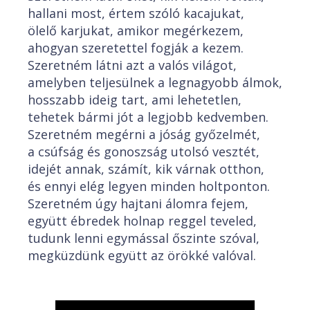
hallani most, értem szóló kacajukat,
ölelő karjukat, amikor megérkezem,
ahogyan szeretettel fogják a kezem.
Szeretném látni azt a valós világot,
amelyben teljesülnek a legnagyobb álmok,
hosszabb ideig tart, ami lehetetlen,
tehetek bármi jót a legjobb kedvemben.
Szeretném megérni a jóság győzelmét,
a csúfság és gonoszság utolsó vesztét,
idejét annak, számít, kik várnak otthon,
és ennyi elég legyen minden holtponton.
Szeretném úgy hajtani álomra fejem,
együtt ébredek holnap reggel teveled,
tudunk lenni egymással őszinte szóval,
megküzdünk együtt az örökké valóval.