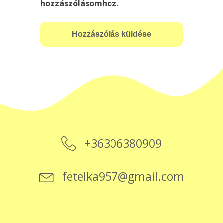
hozzászólásomhoz.
+36306380909
fetelka957@gmail.com