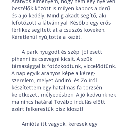
Aranyos élményem, hogy nem egy nyelven
beszélők között is milyen kapocs a derű
és a jó kedély. Mindig akadt segítő, aki
lefotózott a látvánnyal. Később egy erős
férfikéz segített át a csúszós köveken.
Kéretlenül nyújtotta a kezét.
A park nyugodt és szép. Jól esett
pihenni és csevegni kicsit. A szűk
társasággal is fotózkodtunk, viccelődtünk.
A nap egyik aranyos képe a kéreg-
szerelem, melyet Andiról és Zoliról
készítettem egy hatalmas fa törzsén
keletkezett mélyedésben. A jó kedvünknek
ma nincs határa! Tovább indulás előtt
ezért felkerestük piszildoszt!
Amióta itt vagyok, keresek egy