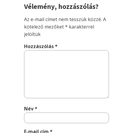
Vélemény, hozzászólás?
Az e-mail címet nem tesszük közzé.
A
kötelező mezőket
*
karakterrel
jelöltük
Hozzászólás
*
Név
*
E-mail cím
*