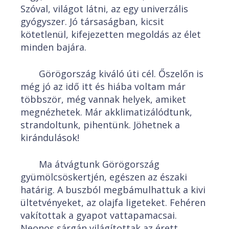
Szóval, világot látni, az egy univerzális
gyógyszer. Jó társaságban, kicsit
kötetlenül, kifejezetten megoldás az élet
minden bajára.
Görögország kiváló úti cél. Őszelőn is
még jó az idő itt és hiába voltam már
többször, még vannak helyek, amiket
megnézhetek. Már akklimatizálódtunk,
strandoltunk, pihentünk. Jöhetnek a
kirándulások!
Ma átvágtunk Görögország
gyümölcsöskertjén, egészen az északi
határig. A buszból megbámulhattuk a kivi
ültetvényeket, az olajfa ligeteket. Fehéren
vakítottak a gyapot vattapamacsai.
Neonos sárgán világítottak az érett