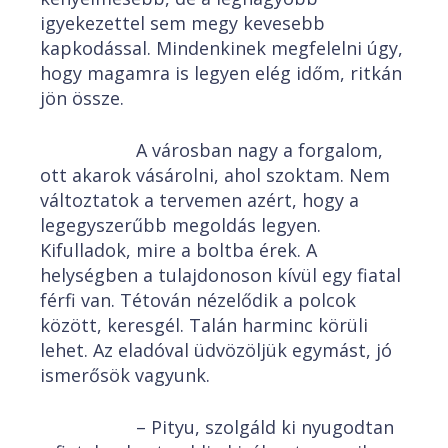
igyekezettel sem megy kevesebb
kapkodással. Mindenkinek megfelelni úgy,
hogy magamra is legyen elég időm, ritkán
jön össze.
A városban nagy a forgalom,
ott akarok vásárolni, ahol szoktam. Nem
változtatok a tervemen azért, hogy a
legegyszerűbb megoldás legyen.
Kifulladok, mire a boltba érek. A
helységben a tulajdonoson kívül egy fiatal
férfi van. Tétován nézelődik a polcok
között, keresgél. Talán harminc körüli
lehet. Az eladóval üdvözöljük egymást, jó
ismerősök vagyunk.
– Pityu, szolgáld ki nyugodtan