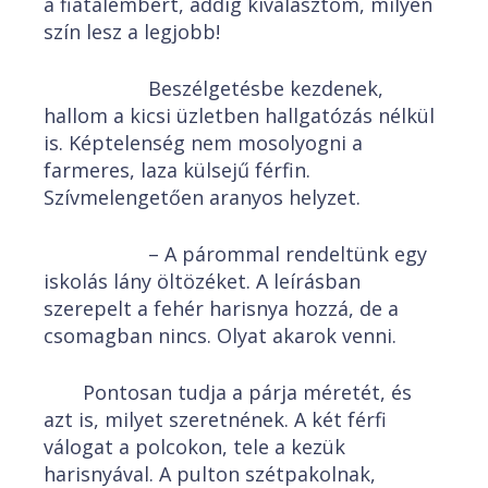
a fiatalembert, addig kiválasztom, milyen
szín lesz a legjobb!
Beszélgetésbe kezdenek,
hallom a kicsi üzletben hallgatózás nélkül
is. Képtelenség nem mosolyogni a
farmeres, laza külsejű férfin.
Szívmelengetően aranyos helyzet.
– A párommal rendeltünk egy
iskolás lány öltözéket. A leírásban
szerepelt a fehér harisnya hozzá, de a
csomagban nincs. Olyat akarok venni.
Pontosan tudja a párja méretét, és
azt is, milyet szeretnének. A két férfi
válogat a polcokon, tele a kezük
harisnyával. A pulton szétpakolnak,