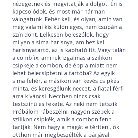
nézegetnek és megvitatják a dolgot. Én is
kapcsolódok, és most már hárman
válogatunk. Fehér kell, és olyan, amin van
még valami kis különleges, nem csupán a
szín dönt. Lelkesen beleszólok, hogy
milyen a sima harisnya, amihez kell
harisnyatartó, az is kapható itt. Vagy talán
a combfix, aminek izgalmas a szilikon
csipkéje a combon, de épp a miatt nem
lehet belecsíptetni a tartóba? Az egyik
sima fehér, a másikon van kevés csipkés
minta, és keresgélünk neccet, a fiatal férfi
arra kíváncsi. Neccben nincs csak
testszínű és fekete. Az neki nem tetszik.
Próbálom rábeszélni, nagyon szépek a
szilikon csipkék, amik a combon fenn
tartják. Nem hagyja magát eltéríteni, ők
otthon már megbeszélték a párjával.