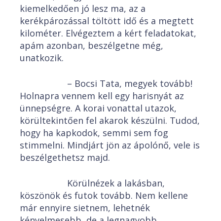
kiemelkedően jó lesz ma, az a
kerékpározással töltött idő és a megtett
kilométer. Elvégeztem a kért feladatokat,
apám azonban, beszélgetne még,
unatkozik.
– Bocsi Tata, megyek tovább!
Holnapra vennem kell egy harisnyát az
ünnepségre. A korai vonattal utazok,
körültekintően fel akarok készülni. Tudod,
hogy ha kapkodok, semmi sem fog
stimmelni. Mindjárt jön az ápolónő, vele is
beszélgethetsz majd.
Körülnézek a lakásban,
köszönök és futok tovább. Nem kellene
már ennyire sietnem, lehetnék
kényelmesebb, de a legnagyobb