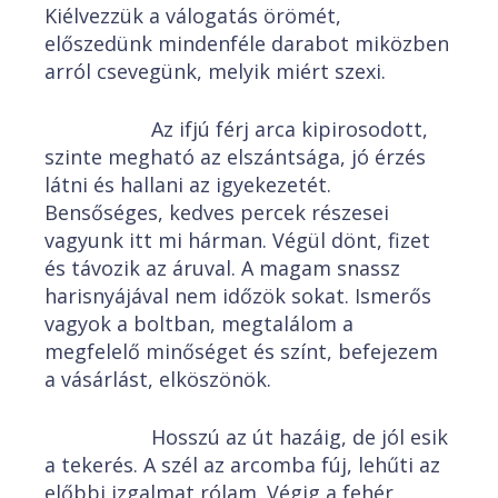
Kiélvezzük a válogatás örömét,
előszedünk mindenféle darabot miközben
arról csevegünk, melyik miért szexi.
Az ifjú férj arca kipirosodott,
szinte megható az elszántsága, jó érzés
látni és hallani az igyekezetét.
Bensőséges, kedves percek részesei
vagyunk itt mi hárman. Végül dönt, fizet
és távozik az áruval. A magam snassz
harisnyájával nem időzök sokat. Ismerős
vagyok a boltban, megtalálom a
megfelelő minőséget és színt, befejezem
a vásárlást, elköszönök.
Hosszú az út hazáig, de jól esik
a tekerés. A szél az arcomba fúj, lehűti az
előbbi izgalmat rólam. Végig a fehér