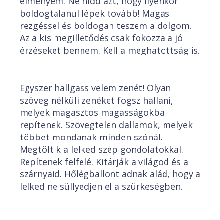
élményem. Ne hidd azt, hogy ilyenkor
boldogtalanul lépek tovább! Magas
rezgéssel és boldogan teszem a dolgom.
Az a kis megilletődés csak fokozza a jó
érzéseket bennem. Kell a meghatottság is.
Egyszer hallgass velem zenét! Olyan
szöveg nélküli zenéket fogsz hallani,
melyek magasztos magasságokba
repítenek. Szövegtelen dallamok, melyek
többet mondanak minden szónál.
Megtöltik a lelked szép gondolatokkal.
Repítenek felfelé. Kitárják a világod és a
szárnyaid. Hőlégballont adnak alád, hogy a
lelked ne süllyedjen el a szürkeségben.