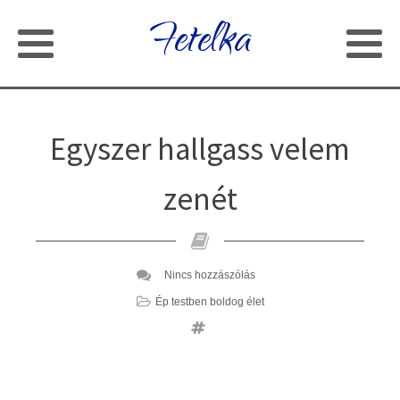
Fetelka
Egyszer hallgass velem
zenét
Nincs hozzászólás
Ép testben boldog élet