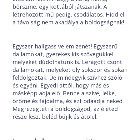
bőrszíne, egy kottából játszanak. A
létrehozott mű pedig, csodálatos. Hidd el,
a távolság nem akadálya a boldogságnak!
Egyszer hallgass velem zenét! Egyszerű
dallamokat, gyerekes kis szövegükkel,
melyeket dúdolhatunk is. Lerágott csont
dallamokat, melyeket oly sokszor és sokan
feldolgoztak. De mindegyik szívhez szóló
és egyéni. Egyedi attól, hogy más és
másképp adja elő. Benne a szíve, lelke,
öröme és fájdalma, és ezt odaadja neked.
Megrezegteti a boldogságod, az életed
része lesz, beléd bújik és átölel.