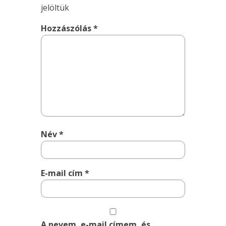
jelöltük
Hozzászólás
*
Név
*
E-mail cím
*
A nevem, e-mail címem, és