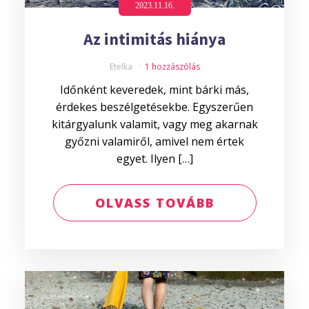
2023.11.16.
Az intimitás hiánya
Etelka
1 hozzászólás
Időnként keveredek, mint bárki más,
érdekes beszélgetésekbe. Egyszerűen
kitárgyalunk valamit, vagy meg akarnak
győzni valamiről, amivel nem értek
egyet. Ilyen […]
OLVASS TOVÁBB