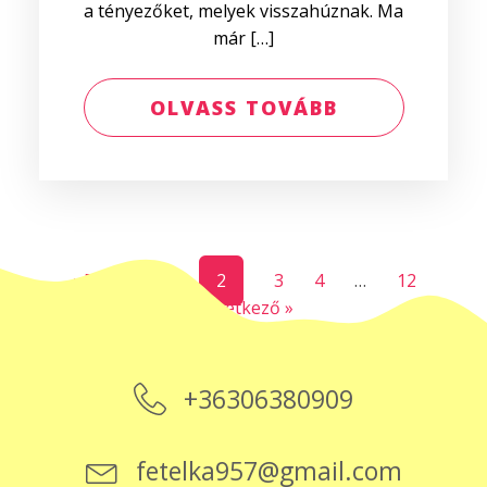
a tényezőket, melyek visszahúznak. Ma
már […]
OLVASS TOVÁBB
« Előző
1
2
3
4
…
12
Következő »
+36306380909
fetelka957@gmail.com