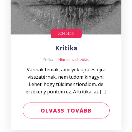
2024.01.15.
Kritika
Etelka
Nincs hozzászólás
Vannak témák, amelyek újra és újra
visszatérnek, nem tudom kihagyni.
Lehet. hogy túldimenzionálom, de
érzékeny pontom ez. A kritika, az […]
OLVASS TOVÁBB