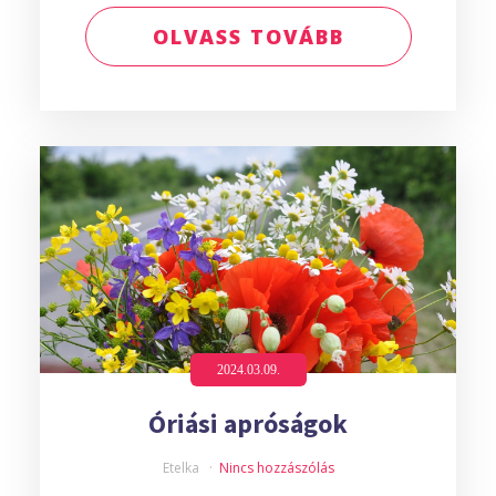
OLVASS TOVÁBB
2024.03.09.
Óriási apróságok
Etelka
Nincs hozzászólás