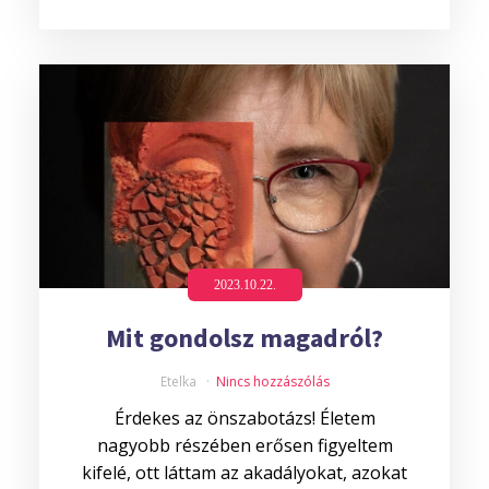
2023.10.22.
Mit gondolsz magadról?
Etelka
Nincs hozzászólás
Érdekes az önszabotázs! Életem
nagyobb részében erősen figyeltem
kifelé, ott láttam az akadályokat, azokat