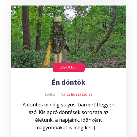
2024.03.15.
Én döntök
Etelka
Nincs hozzászólás
A döntés mindig súlyos, bármiről legyen
szó. Kis apró döntések sorozata az
életünk, a napjaink. Időnként
nagyobbakat is meg kell […]