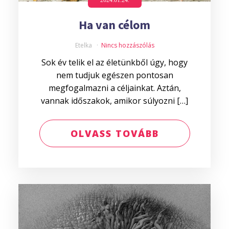
2024.01.24.
Ha van célom
Etelka
Nincs hozzászólás
Sok év telik el az életünkből úgy, hogy
nem tudjuk egészen pontosan
megfogalmazni a céljainkat. Aztán,
vannak időszakok, amikor súlyozni […]
OLVASS TOVÁBB