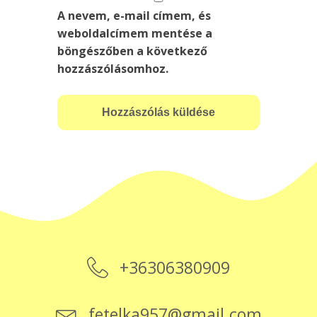
A nevem, e-mail címem, és
weboldalcímem mentése a
böngészőben a következő
hozzászólásomhoz.
+36306380909
fetelka957@gmail.com