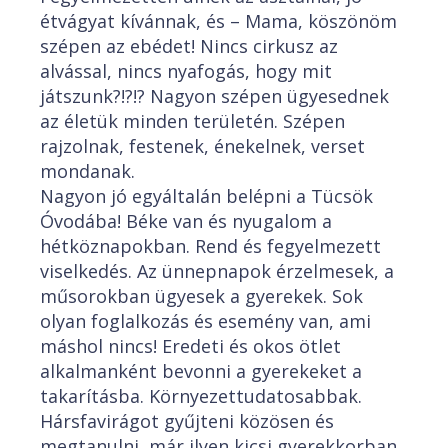
étvágyat kívánnak, és – Mama, köszönöm
szépen az ebédet! Nincs cirkusz az
alvással, nincs nyafogás, hogy mit
játszunk?!?!? Nagyon szépen ügyesednek
az életük minden területén. Szépen
rajzolnak, festenek, énekelnek, verset
mondanak.
Nagyon jó egyáltalán belépni a Tücsök
Óvodába! Béke van és nyugalom a
hétköznapokban. Rend és fegyelmezett
viselkedés. Az ünnepnapok érzelmesek, a
műsorokban ügyesek a gyerekek. Sok
olyan foglalkozás és esemény van, ami
máshol nincs! Eredeti és okos ötlet
alkalmanként bevonni a gyerekeket a
takarításba. Környezettudatosabbak.
Hársfavirágot gyűjteni közösen és
megtanulni, már ilyen kicsi gyerekkorban