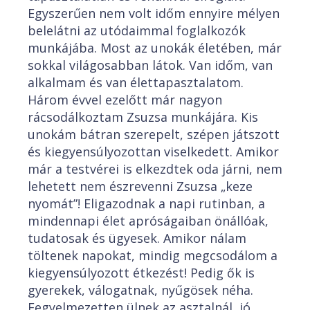
Egyszerűen nem volt időm ennyire mélyen
belelátni az utódaimmal foglalkozók
munkájába. Most az unokák életében, már
sokkal világosabban látok. Van időm, van
alkalmam és van élettapasztalatom.
Három évvel ezelőtt már nagyon
rácsodálkoztam Zsuzsa munkájára. Kis
unokám bátran szerepelt, szépen játszott
és kiegyensúlyozottan viselkedett. Amikor
már a testvérei is elkezdtek oda járni, nem
lehetett nem észrevenni Zsuzsa „keze
nyomát”! Eligazodnak a napi rutinban, a
mindennapi élet apróságaiban önállóak,
tudatosak és ügyesek. Amikor nálam
töltenek napokat, mindig megcsodálom a
kiegyensúlyozott étkezést! Pedig ők is
gyerekek, válogatnak, nyűgösek néha.
Fegyelmezetten ülnek az asztalnál, jó