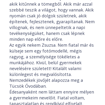
akik kitűnnek a tömegből. Akik már azzal
szebbé teszik a világot, hogy vannak. Akik
nyomán csak jó dolgok születnek, akik
építenek, fejlesztenek, gyarapítanak. Nem
villognak, és nem ünnepeltetik a napi
tevékenységüket, hanem csak lépnek
minden nap előre és előre.
Az egyik nekem Zsuzsa. Nem fiatal már és
külseje sem egy fotómodellé, mégis
ragyog, a személyisége tökéletes a
munkájához. Kívül, belül gyermekek
nevelésére született! Kitalált valami
különlegest és megvalósította.
Nemzedékek jövőjét alapozza meg a
Tücsök Óvodában.
Édesanyaként nem láttam ennyire mélyen
a gyermekeim nevelőit. Fiatal voltam,
tapasztalatlan és rendkívül elfoglalt.