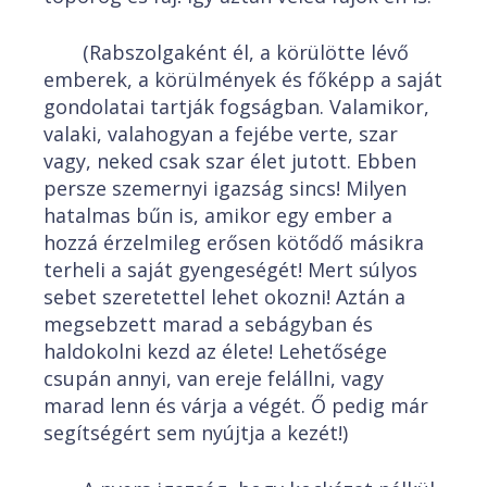
(Rabszolgaként él, a körülötte lévő
emberek, a körülmények és főképp a saját
gondolatai tartják fogságban. Valamikor,
valaki, valahogyan a fejébe verte, szar
vagy, neked csak szar élet jutott. Ebben
persze szemernyi igazság sincs! Milyen
hatalmas bűn is, amikor egy ember a
hozzá érzelmileg erősen kötődő másikra
terheli a saját gyengeségét! Mert súlyos
sebet szeretettel lehet okozni! Aztán a
megsebzett marad a sebágyban és
haldokolni kezd az élete! Lehetősége
csupán annyi, van ereje felállni, vagy
marad lenn és várja a végét. Ő pedig már
segítségért sem nyújtja a kezét!)