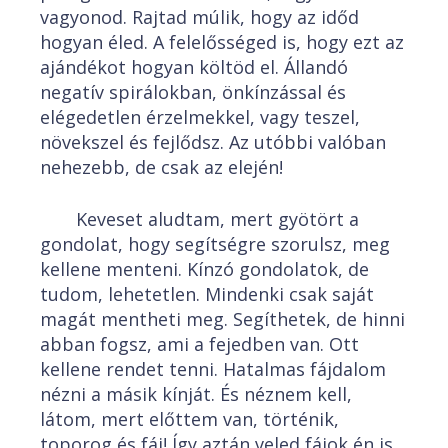
vagyonod. Rajtad múlik, hogy az időd
hogyan éled. A felelősséged is, hogy ezt az
ajándékot hogyan költöd el. Állandó
negatív spirálokban, önkínzással és
elégedetlen érzelmekkel, vagy teszel,
növekszel és fejlődsz. Az utóbbi valóban
nehezebb, de csak az elején!
Keveset aludtam, mert gyötört a
gondolat, hogy segítségre szorulsz, meg
kellene menteni. Kínzó gondolatok, de
tudom, lehetetlen. Mindenki csak saját
magát mentheti meg. Segíthetek, de hinni
abban fogsz, ami a fejedben van. Ott
kellene rendet tenni. Hatalmas fájdalom
nézni a másik kínját. És néznem kell,
látom, mert előttem van, történik,
toporog és fáj! Így aztán veled fájok én is.