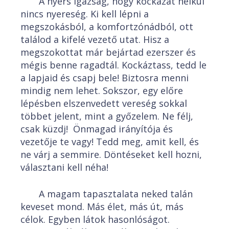
A nyers igazság, hogy kockázat nélkül
nincs nyereség. Ki kell lépni a
megszokásból, a komfortzónádból, ott
találod a kifelé vezető utat. Hisz a
megszokottat már bejártad ezerszer és
mégis benne ragadtál. Kockáztass, tedd le
a lapjaid és csapj bele! Biztosra menni
mindig nem lehet. Sokszor, egy előre
lépésben elszenvedett vereség sokkal
többet jelent, mint a győzelem. Ne félj,
csak küzdj! Önmagad irányítója és
vezetője te vagy! Tedd meg, amit kell, és
ne várj a semmire. Döntéseket kell hozni,
választani kell néha!
A magam tapasztalata neked talán
keveset mond. Más élet, más út, más
célok. Egyben látok hasonlóságot.