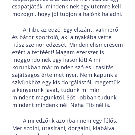
csapatjáték, mindenkinek egy ütemre kell
mozogni, hogy jól tudjon a hajónk haladni.
A Tibi, az edző. Egy elszánt, vakmerő
és bátor sportoló, aki a nyakába vette
húsz szenior edzését. Minden elismerésem
ezért a tettéért! Magam ezerszer is
meggondolnék egy hasonlót! A mi
korunkban már minden szó és utasítás
sajátságos értelmet nyer. Nem kapunk a
szívünkhöz egy kis dorgálástól, megettük
a kenyerünk javát, tudunk mi már
mindent magunktól. Sőt! Jobban tudunk
mindent mindenkinél. Néha Tibinél is.
A mi edzőnk azonban nem egy félős.
Mer szólni, utasítani, dorgálni, kiabálva