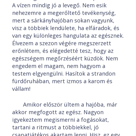
A vízen mindig jó a levegő. Nem esik
nehezemre a megerőltető tevékenység,
mert a sárkányhajóban sokan vagyunk,
visz a többiek lendülete, ha elfáradok, és
van egy különleges hangulata az egésznek.
Élvezem a szezon végére megszerzett
erőnlétem, és elégedetté tesz, hogy az
egészségem megőrzéséért küzdök. Nem
engedem el magam, nem hagyom a
testem elgyengülni. Hasítok a strandon
fürdőruhában, mert izmos a karom és
vállam!
Amikor először ültem a hajóba, már
akkor megfogott az egész. Nagyon
igyekeztem megismerni a fogásokat,
tartani a ritmust a többiekkel, jó
csapatjátékos akartam lenni. Hisz, ez egy