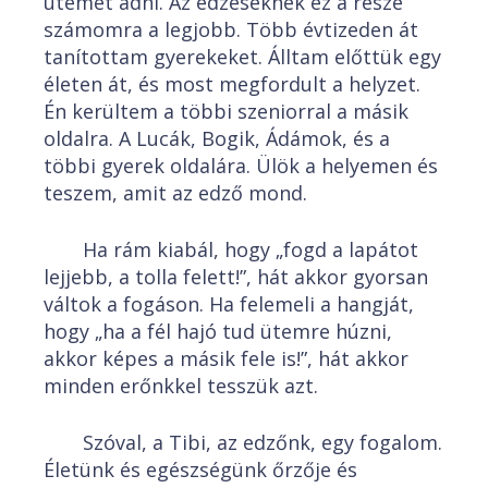
ütemet adni. Az edzéseknek ez a része
számomra a legjobb. Több évtizeden át
tanítottam gyerekeket. Álltam előttük egy
életen át, és most megfordult a helyzet.
Én kerültem a többi szeniorral a másik
oldalra. A Lucák, Bogik, Ádámok, és a
többi gyerek oldalára. Ülök a helyemen és
teszem, amit az edző mond.
Ha rám kiabál, hogy „fogd a lapátot
lejjebb, a tolla felett!”, hát akkor gyorsan
váltok a fogáson. Ha felemeli a hangját,
hogy „ha a fél hajó tud ütemre húzni,
akkor képes a másik fele is!”, hát akkor
minden erőnkkel tesszük azt.
Szóval, a Tibi, az edzőnk, egy fogalom.
Életünk és egészségünk őrzője és