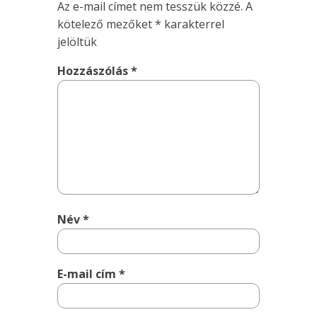
Az e-mail címet nem tesszük közzé.
A
kötelező mezőket
*
karakterrel
jelöltük
Hozzászólás
*
Név
*
E-mail cím
*