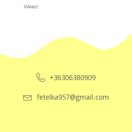
Válasz
+36306380909
fetelka957@gmail.com