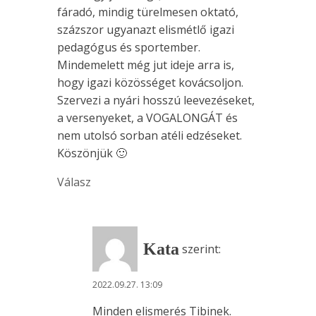
fáradó, mindig türelmesen oktató,
százszor ugyanazt elismétlő igazi
pedagógus és sportember.
Mindemelett még jut ideje arra is,
hogy igazi közösséget kovácsoljon.
Szervezi a nyári hosszú leevezéseket,
a versenyeket, a VOGALONGÁT és
nem utolsó sorban atéli edzéseket.
Köszönjük 🙂
Válasz
Kata
szerint:
2022.09.27. 13:09
Minden elismerés Tibinek.