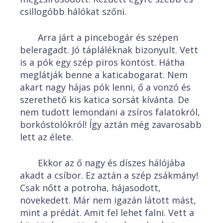
csillogóbb hálókat szőni.
Arra járt a pincebogár és szépen
beleragadt. Jó tápláléknak bizonyult. Vett
is a pók egy szép piros köntöst. Hátha
meglátják benne a katicabogarat. Nem
akart nagy hájas pók lenni, ő a vonzó és
szerethető kis katica sorsát kívánta. De
nem tudott lemondani a zsíros falatokról,
borkóstolókról! Így aztán még zavarosabb
lett az élete.
Ekkor az ő nagy és díszes hálójába
akadt a csíbor. Ez aztán a szép zsákmány!
Csak nőtt a potroha, hájasodott,
növekedett. Már nem igazán látott mást,
mint a prédát. Amit fel lehet falni. Vett a