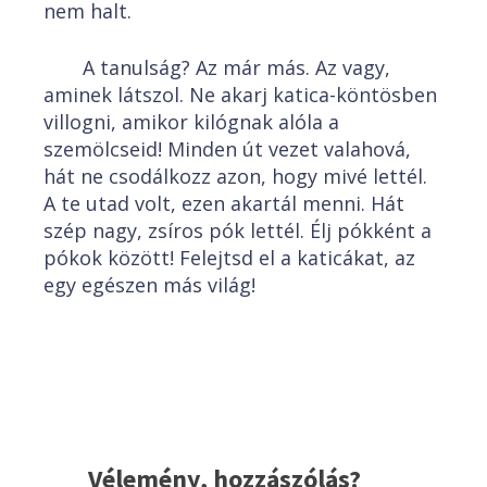
nem halt.
A tanulság? Az már más. Az vagy,
aminek látszol. Ne akarj katica-köntösben
villogni, amikor kilógnak alóla a
szemölcseid! Minden út vezet valahová,
hát ne csodálkozz azon, hogy mivé lettél.
A te utad volt, ezen akartál menni. Hát
szép nagy, zsíros pók lettél. Élj pókként a
pókok között! Felejtsd el a katicákat, az
egy egészen más világ!
Vélemény, hozzászólás?