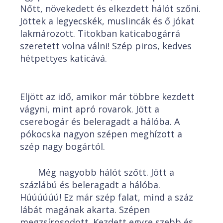
Nőtt, növekedett és elkezdett hálót szőni.
Jöttek a legyecskék, muslincák és ő jókat
lakmározott. Titokban katicabogárrá
szeretett volna válni! Szép piros, kedves
hétpettyes katicává.
Eljött az idő, amikor már többre kezdett
vágyni, mint apró rovarok. Jött a
cserebogár és beleragadt a hálóba. A
pókocska nagyon szépen meghízott a
szép nagy bogártól.
Még nagyobb hálót szőtt. Jött a
százlábú és beleragadt a hálóba.
Húúúúúú! Ez már szép falat, mind a száz
lábát magának akarta. Szépen
megzsírosodott. Kezdett egyre szebb és