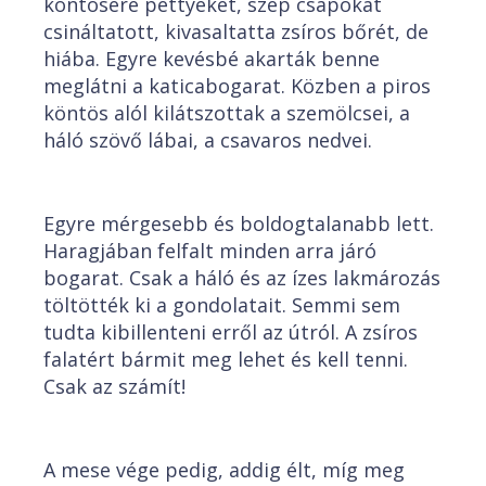
köntösére pettyeket, szép csápokat
csináltatott, kivasaltatta zsíros bőrét, de
hiába. Egyre kevésbé akarták benne
meglátni a katicabogarat. Közben a piros
köntös alól kilátszottak a szemölcsei, a
háló szövő lábai, a csavaros nedvei.
Egyre mérgesebb és boldogtalanabb lett.
Haragjában felfalt minden arra járó
bogarat. Csak a háló és az ízes lakmározás
töltötték ki a gondolatait. Semmi sem
tudta kibillenteni erről az útról. A zsíros
falatért bármit meg lehet és kell tenni.
Csak az számít!
A mese vége pedig, addig élt, míg meg