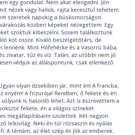
m egy gondolat. Nem akar elengedni. Jön
mit nézek vagy hallok, rajta keresztül tehetem.
nem szeretek napokig a búskomorságon
, várakozás közben képeket nézegettem. Egy
nket szoktuk kibeszélni. Sosem találkoztunk
áló köt össze. Kiváló beszélgetőtárs, de
 lennénk. Mint Hófehérke és a Vasorrú bába,
és zivatar, tűz és víz. Talán, az utóbbi nem jó
esen védjük az álláspontunk, csak ellenkező
gyan olyan dzsekiben jár, mint én! A francba,
az enyém! A frizurája! Rendben, ő fekete és én
úlyunk is hasonló lehet. Azt is észrevettem a
sokszor fekete, én a világos színeket
es megállapításaim születtek. Két nagyon
ő lelkivilág. Neki én túl rózsaszín és nyálas
i. A témám, az élet szép és jók az emberek.