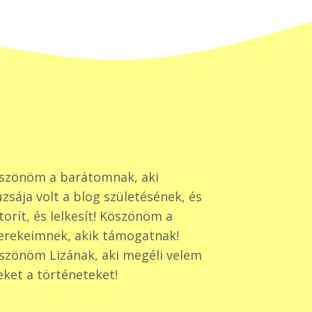
szönöm a barátomnak, aki
zsája volt a blog születésének, és
torít, és lelkesít! Köszönöm a
erekeimnek, akik támogatnak!
szönöm Lizának, aki megéli velem
eket a történeteket!