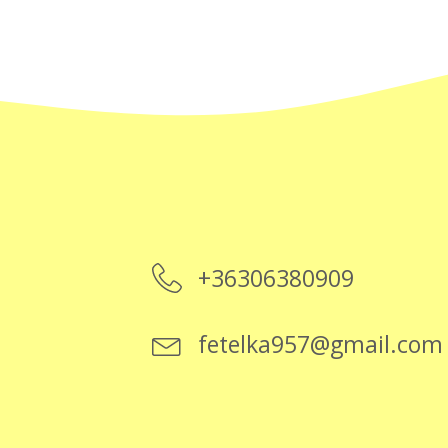
+36306380909
fetelka957@gmail.com