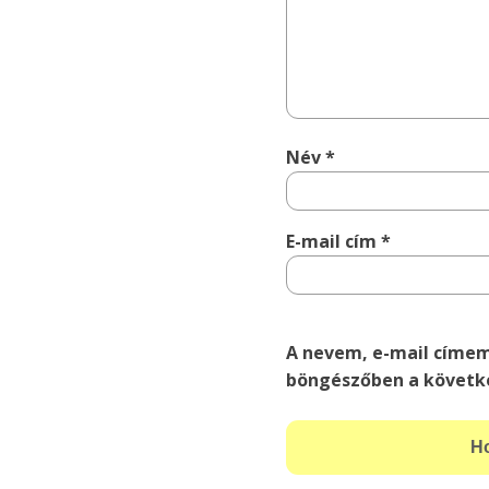
Név
*
E-mail cím
*
A nevem, e-mail címe
böngészőben a követk