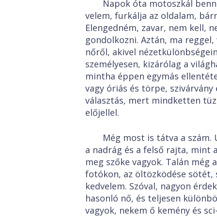
Napok óta motoszkál benne
velem, furkálja az oldalam, bár
Elengedném, zavar, nem kell, 
gondolkozni. Aztán, ma reggel
nőről, akivel nézetkülönbségei
személyesen, kizárólag a világh
mintha éppen egymás ellentétei
vagy óriás és törpe, szivárvány 
választás, mert mindketten tüz
előjellel.
Még most is tátva a szám. U
a nadrág és a felső rajta, mint 
meg szőke vagyok. Talán még a s
fotókon, az öltözködése sötét, 
kedvelem. Szóval, nagyon érdek
hasonló nő, és teljesen különböz
vagyok, nekem ő kemény és sci-f