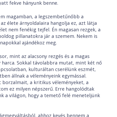
nyatt fekve hányunk benne.
ezem magamban, a legszembetűnőbb a
z élete árnyoldalaira hangolja ez, azt látja
élet nem fenékig tejfel. Én magasan rezgek, a
 boldog pillanatokra jár a szemem. Nekem is
s napokkal ajándékoz meg.
sor, mint az alacsony rezgés és a magas
ny harca. Sokkal távolabbra mutat, mint két nő
apcsolatban, kulturáltan cserélünk eszmét,
étben állnak a véleményeink egymással.
 borzalmait, a kritikus véleményeket, a
tom ez milyen népszerű. Erre hangolódtak
nk a világon, hogy a temető felé meneteljünk
ilágmegváltásból, ahhoz kevés bennem a