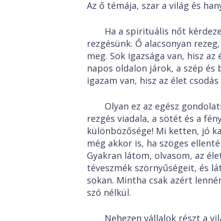
Az ő témája, szar a világ és ha
Ha a spirituális nőt kérd
rezgésünk. Ő alacsonyan rezeg, a
meg. Sok igazsága van, hisz az 
napos oldalon járok, a szép és
igazam van, hisz az élet csodá
Olyan ez az egész gondolat
rezgés viadala, a sötét és a fé
különbözősége! Mi ketten, jó k
még akkor is, ha szöges ellent
Gyakran látom, olvasom, az élet
téveszmék szörnyűségeit, és lá
sokan. Mintha csak azért lenné
szó nélkül.
Nehezen vállalok részt a v