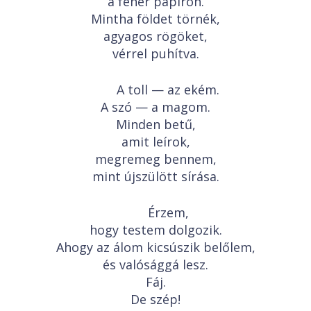
a fehér papíron.
Mintha földet törnék,
agyagos rögöket,
vérrel puhítva.
A toll — az ekém.
A szó — a magom.
Minden betű,
amit leírok,
megremeg bennem,
mint újszülött sírása.
Érzem,
hogy testem dolgozik.
Ahogy az álom kicsúszik belőlem,
és valósággá lesz.
Fáj.
De szép!