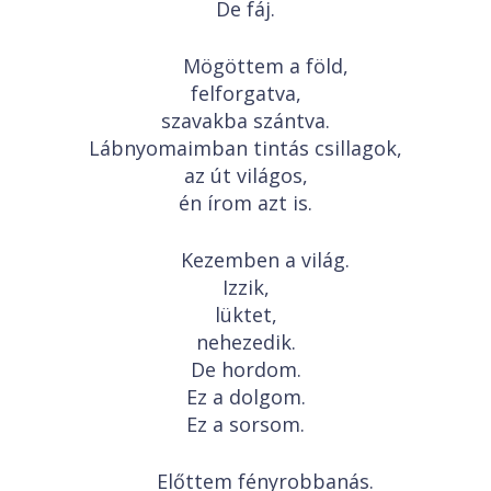
De fáj.
Mögöttem a föld,
felforgatva,
szavakba szántva.
Lábnyomaimban tintás csillagok,
az út világos,
én írom azt is.
Kezemben a világ.
Izzik,
lüktet,
nehezedik.
De hordom.
Ez a dolgom.
Ez a sorsom.
Előttem fényrobbanás.