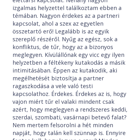
élettársi kapcsolat. Néhány nagyon
izgalmas helyzettel találkoztam ebben a
témában. Nagyon érdekes az a partneri
kapcsolat, ahol a szex az egyetlen
összetartó erő! Legalább is az egyik
szereplő részéről. Nyűg az egész, sok a
konfliktus, de tűr, hogy az a bizonyos
meglegyen. Kívülállónak egy vicc egy ilyen
helyzetben a féltékeny kutakodás a másik
intimitásában. Éppen az kutakodik, aki
megélhetését biztosítja a partner
ragaszkodása a vele való testi
kapcsolathoz. Érdekes. Érdekes az is, hogy
vajon miért tűr el valaki mindent csak
azért, hogy meglegyen a rendszeres keddi,
szerdai, szombati, vasárnapi betevő falat?
Nem mertem felsorolni a hét minden
napját, hogy talán kell szünnap is. Ennyire