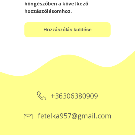
böngészőben a következő
hozzászólásomhoz.
+36306380909
fetelka957@gmail.com