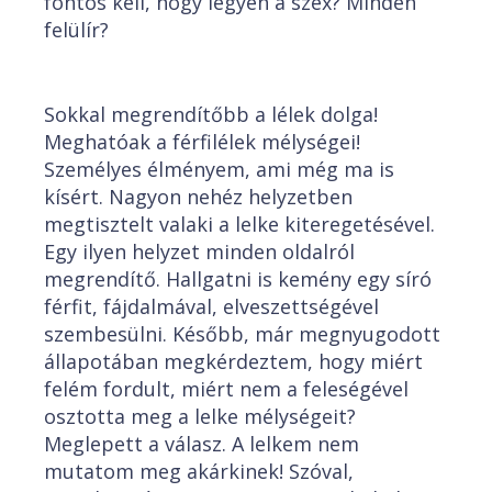
fontos kell, hogy legyen a szex? Minden
felülír?
Sokkal megrendítőbb a lélek dolga!
Meghatóak a férfilélek mélységei!
Személyes élményem, ami még ma is
kísért. Nagyon nehéz helyzetben
megtisztelt valaki a lelke kiteregetésével.
Egy ilyen helyzet minden oldalról
megrendítő. Hallgatni is kemény egy síró
férfit, fájdalmával, elveszettségével
szembesülni. Később, már megnyugodott
állapotában megkérdeztem, hogy miért
felém fordult, miért nem a feleségével
osztotta meg a lelke mélységeit?
Meglepett a válasz. A lelkem nem
mutatom meg akárkinek! Szóval,