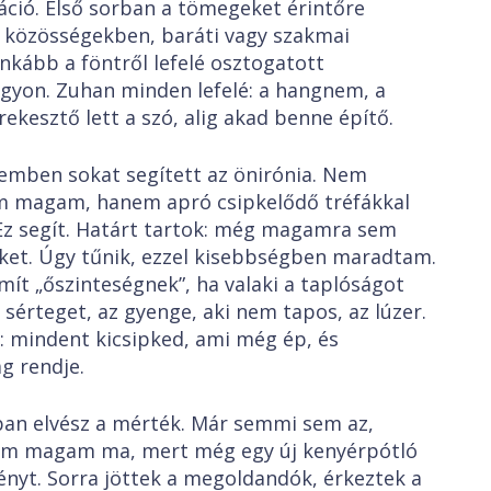
ció. Első sorban a tömegeket érintőre
 közösségekben, baráti vagy szakmai
nkább a föntről lefelé osztogatott
gyon. Zuhan minden lefelé: a hangnem, a
irekesztő lett a szó, alig akad benne építő.
n sokat segített az önirónia. Nem
m magam, hanem apró csipkelődő tréfákkal
Ez segít. Határt tartok: még magamra sem
őket. Úgy tűnik, ezzel kisebbségben maradtam.
t „őszinteségnek”, ha valaki a taplóságot
sérteget, az gyenge, aki nem tapos, az lúzer.
a: mindent kicsipked, ami még ép, és
ág rendje.
elvész a mérték. Már semmi sem az,
am magam ma, mert még egy új kenyérpótló
nyt. Sorra jöttek a megoldandók, érkeztek a