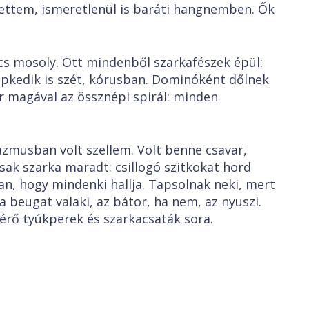
ettem, ismeretlenül is baráti hangnemben. Ők
soly. Ott mindenből szarkafészek épül:
sipkedik is szét, kórusban. Dominóként dőlnek
r magával az össznépi spirál: minden
sban volt szellem. Volt benne csavar,
sak szarka maradt: csillogó szitkokat hord
an, hogy mindenki hallja. Tapsolnak neki, mert
 beugat valaki, az bátor, ha nem, az nyuszi.
 érő tyúkperek és szarkacsaták sora.