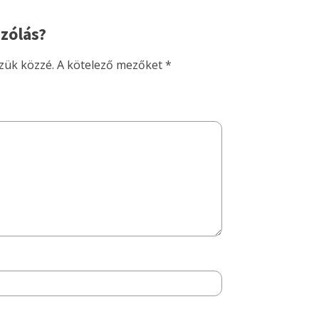
zólás?
zük közzé.
A kötelező mezőket
*