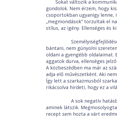
Sokat változik a kommuniká
gondolok. Nem érzem, hogy kis
csoportokban ugyanígy lenne, i
„megmondások” torzultak el na
stílus, az igény. Ellenséges és k
Személyiségfejlődésembe
bántani, nem gúnyolni szerete
oldani a gyengébb oldalaimat. 
aggatok durva, ellenséges jelz
A közbeszédben ma már az számí
adja elő művészetként. Aki nem 
Így lett a szarkazmusból szark
rikácsolva hirdeti, hogy ez a vil
A sok negatív hatásban 
aminek látszik. Megmosolyogt
recept sem hozta a várt eredmé