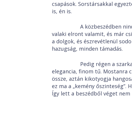
csapások. Sorstársakkal egyezt
is, én is.
A közbeszédben nincs mo
valaki elront valamit, és már c
a dolgok, és észrevétlenül sodo
hazugság, minden támadás.
Pedig régen a szarkazmu
elegancia, finom tű. Mostanra c
össze, aztán kikotyogja hangos
ez ma a „kemény őszinteség”. Ha
Így lett a beszédből véget nem