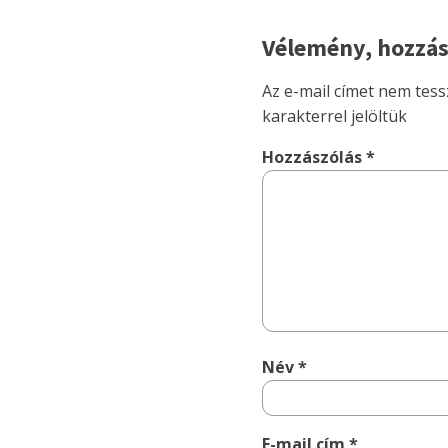
Vélemény, hozzás
Az e-mail címet nem tess
karakterrel jelöltük
Hozzászólás
*
Név
*
E-mail cím
*