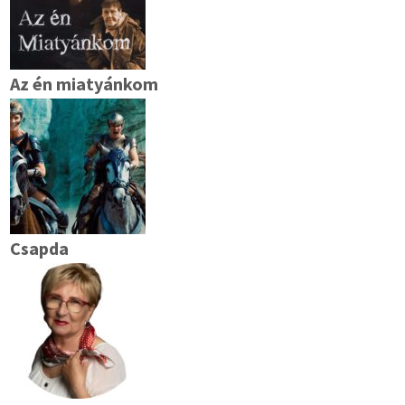
Az én miatyánkom
Csapda