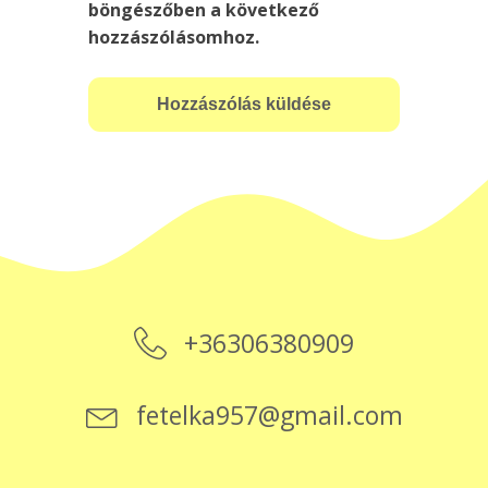
böngészőben a következő
hozzászólásomhoz.
+36306380909
fetelka957@gmail.com