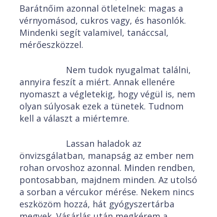
Barátnőim azonnal ötletelnek: magas a
vérnyomásod, cukros vagy, és hasonlók.
Mindenki segít valamivel, tanáccsal,
mérőeszközzel.
Nem tudok nyugalmat találni,
annyira feszít a miért. Annak ellenére
nyomaszt a végletekig, hogy végül is, nem
olyan súlyosak ezek a tünetek. Tudnom
kell a választ a miértemre.
Lassan haladok az
önvizsgálatban, manapság az ember nem
rohan orvoshoz azonnal. Minden rendben,
pontosabban, majdnem minden. Az utolsó
a sorban a vércukor mérése. Nekem nincs
eszközöm hozzá, hát gyógyszertárba
megyek. Vásárlás után megkérem a