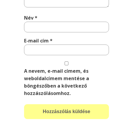
Név
*
E-mail cím
*
A nevem, e-mail címem, és
weboldalcímem mentése a
böngészőben a következő
hozzászólásomhoz.