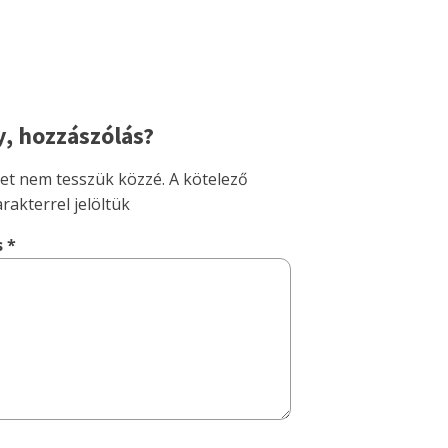
, hozzászólás?
met nem tesszük közzé.
A kötelező
rakterrel jelöltük
s
*