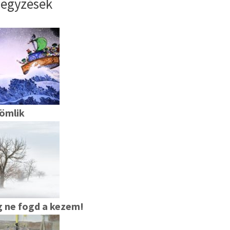
jegyzések
ömlik
 ne fogd a kezem!