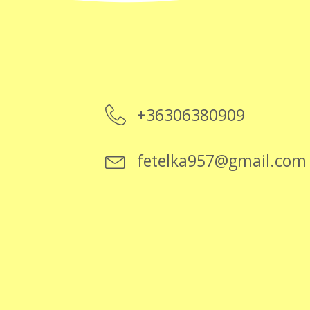
+36306380909
fetelka957@gmail.com