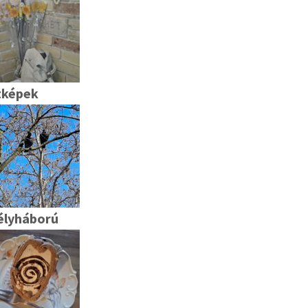
tképek
élyháború