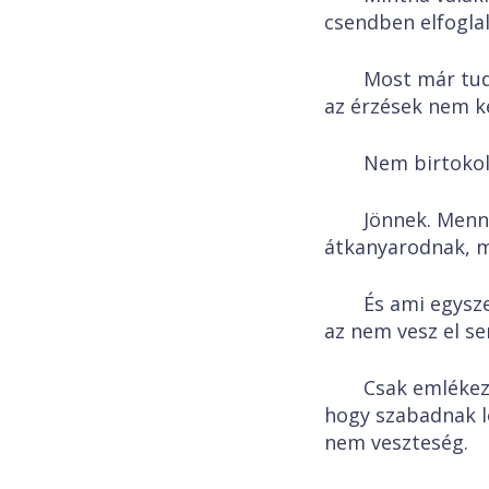
csendben elfoglal
Most már tu
az érzések nem k
Nem birtokol
Jönnek. Menn
átkanyarodnak, m
És ami egysze
az nem vesz el s
Csak emlékez
hogy szabadnak l
nem veszteség.