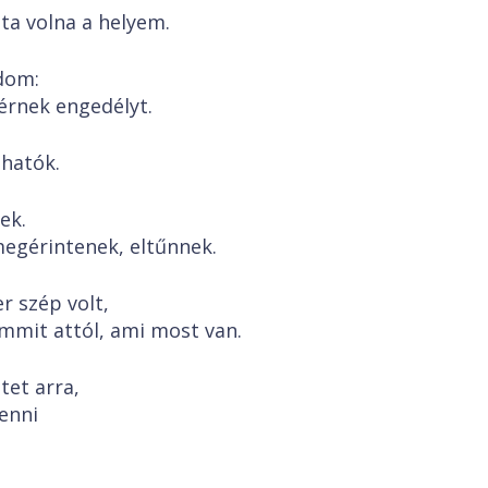
ta volna a helyem.
dom:
érnek engedélyt.
hatók.
ek.
egérintenek, eltűnnek.
r szép volt,
emmit attól, ami most van.
tet arra,
enni