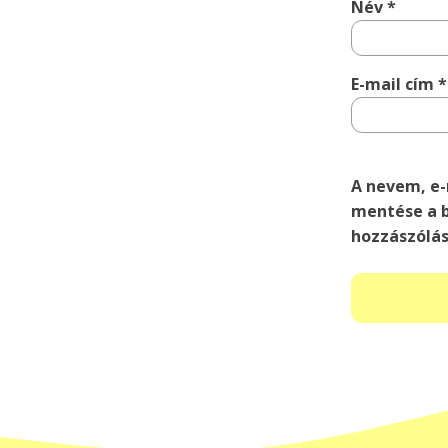
Név
*
E-mail cím
*
A nevem, e
mentése a 
hozzászólá