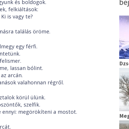
be
yunk és boldogok.
k, felkiáltások:
Ki is vagy te?
másra találás öröme.
megy egy férfi.
intetünk.
felismer.
Dzs
me, lassan bólint.
 az arcán.
anások valahonnan régről.
talok körül ülünk.
szöntők, szelfik.
e ennyi: megörökíteni a mostot.
Meg
rcát.