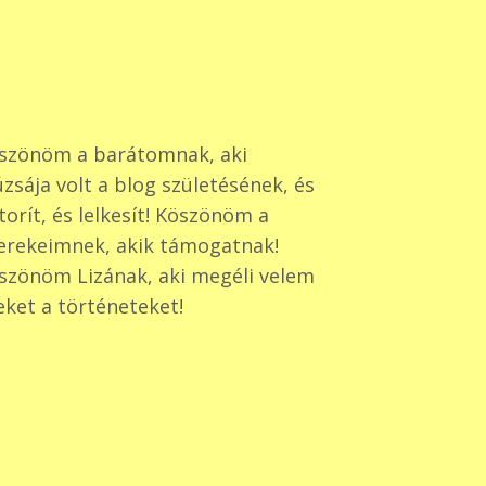
szönöm a barátomnak, aki
zsája volt a blog születésének, és
torít, és lelkesít! Köszönöm a
erekeimnek, akik támogatnak!
szönöm Lizának, aki megéli velem
eket a történeteket!