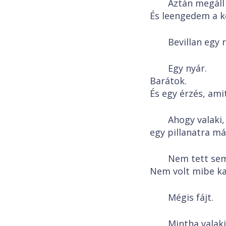
Aztán megáll 
És leengedem a 
Bevillan egy 
Egy nyár.
Barátok.
És egy érzés, am
Ahogy valaki,
egy pillanatra más
Nem tett se
Nem volt mibe k
Mégis fájt.
Mintha valak