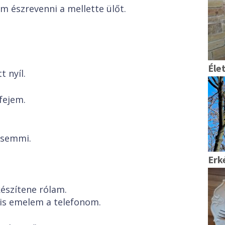
 észrevenni a mellette ülőt.
Éle
t nyíl.
fejem.
 semmi.
Erk
észítene rólam.
 is emelem a telefonom.