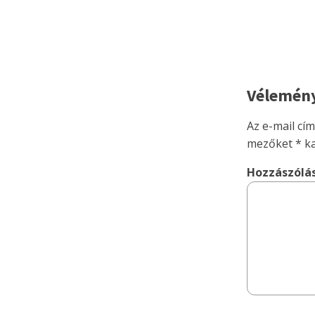
Vélemény
Az e-mail cí
mezőket
*
ka
Hozzászólá