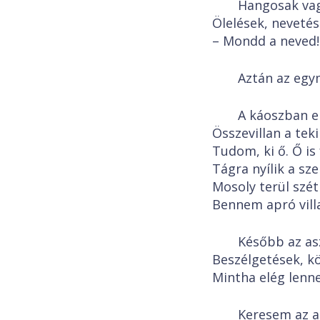
Hangosak vag
Ölelések, nevetése
– Mondd a neved! 
Aztán az egy
A káoszban el
Összevillan a tek
Tudom, ki ő. Ő is 
Tágra nyílik a sze
Mosoly terül szét
Bennem apró vill
Később az asz
Beszélgetések, kö
Mintha elég lenn
Keresem az a