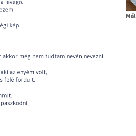
a levegő.
kezem.
Mál
régi kép.
it akkor még nem tudtam nevén nevezni.
 aki az enyém volt,
 felé fordult.
mmit.
apaszkodni.
i