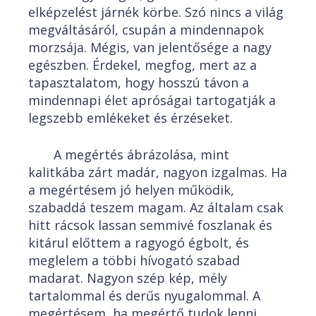
elképzelést járnék körbe. Szó nincs a világ
megváltásáról, csupán a mindennapok
morzsája. Mégis, van jelentősége a nagy
egészben. Érdekel, megfog, mert az a
tapasztalatom, hogy hosszú távon a
mindennapi élet apróságai tartogatják a
legszebb emlékeket és érzéseket.
A megértés ábrázolása, mint
kalitkába zárt madár, nagyon izgalmas. Ha
a megértésem jó helyen működik,
szabaddá teszem magam. Az általam csak
hitt rácsok lassan semmivé foszlanak és
kitárul előttem a ragyogó égbolt, és
meglelem a többi hívogató szabad
madarat. Nagyon szép kép, mély
tartalommal és derűs nyugalommal. A
megértésem, ha megértő tudok lenni,