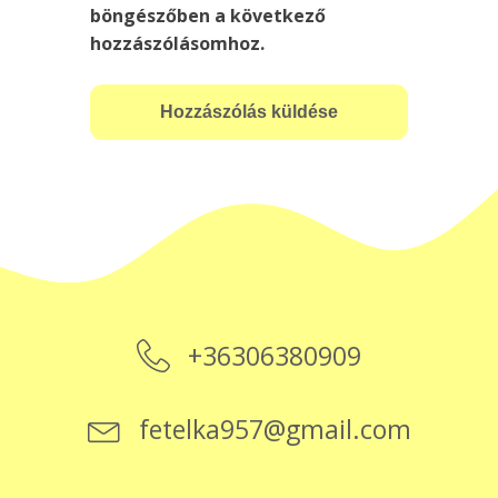
böngészőben a következő
hozzászólásomhoz.
+36306380909
fetelka957@gmail.com