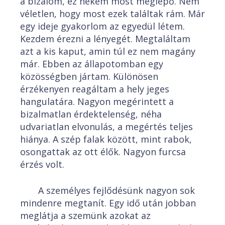
a bizalom, ez nekem most meglepő. Nem
véletlen, hogy most ezek találtak rám. Már
egy ideje gyakorlom az egyedül létem.
Kezdem érezni a lényegét. Megtaláltam
azt a kis kaput, amin túl ez nem magány
már. Ebben az állapotomban egy
közösségben jártam. Különösen
érzékenyen reagáltam a hely jeges
hangulatára. Nagyon megérintett a
bizalmatlan érdektelenség, néha
udvariatlan elvonulás, a megértés teljes
hiánya. A szép falak között, mint rabok,
osongattak az ott élők. Nagyon furcsa
érzés volt.
A személyes fejlődésünk nagyon sok
mindenre megtanít. Egy idő után jobban
meglátja a szemünk azokat az