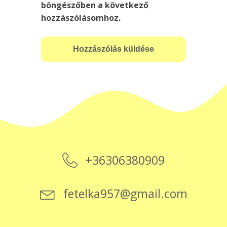
böngészőben a következő
hozzászólásomhoz.
+36306380909
fetelka957@gmail.com