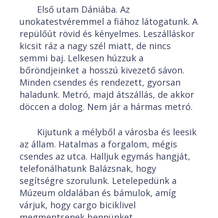
Első utam Dániába. Az
unokatestvéremmel a fiához látogatunk. A
repülőút rövid és kényelmes. Leszálláskor
kicsit ráz a nagy szél miatt, de nincs
semmi baj. Lelkesen húzzuk a
bőröndjeinket a hosszú kivezető sávon.
Minden csendes és rendezett, gyorsan
haladunk. Metró, majd átszállás, de akkor
döccen a dolog. Nem jár a hármas metró.
Kijutunk a mélyből a városba és leesik
az állam. Hatalmas a forgalom, mégis
csendes az utca. Halljuk egymás hangját,
telefonálhatunk Balázsnak, hogy
segítségre szorulunk. Letelepedünk a
Múzeum oldalában és bámulok, amíg
várjuk, hogy cargo biciklivel
megmentsenek bennünket.