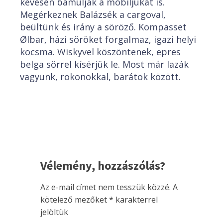
kevesen bámulják a mobiljukat is.
Megérkeznek Balázsék a cargoval,
beültünk és irány a söröző. Kompasset
Ølbar, házi söröket forgalmaz, igazi helyi
kocsma. Wiskyvel köszöntenek, epres
belga sörrel kísérjük le. Most már lazák
vagyunk, rokonokkal, barátok között.
Vélemény, hozzászólás?
Az e-mail címet nem tesszük közzé.
A
kötelező mezőket
*
karakterrel
jelöltük