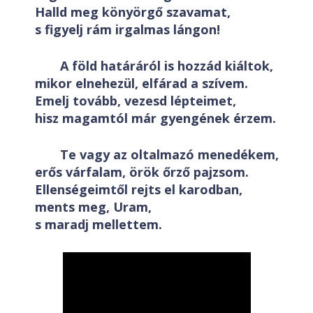
Halld meg könyörgő szavamat,
s figyelj rám irgalmas lángon!
A föld határáról is hozzád kiáltok,
mikor elnehezül, elfárad a szívem.
Emelj tovább, vezesd lépteimet,
hisz magamtól már gyengének érzem.
Te vagy az oltalmazó menedékem,
erős várfalam, örök őrző pajzsom.
Ellenségeimtől rejts el karodban,
ments meg, Uram,
s maradj mellettem.