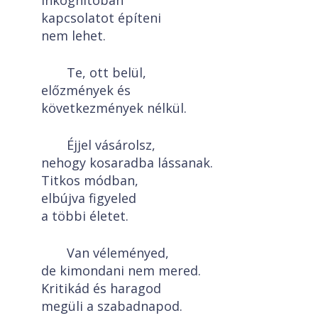
Inkognitóban
kapcsolatot építeni
nem lehet.
Te, ott belül,
előzmények és
következmények nélkül.
Éjjel vásárolsz,
nehogy kosaradba lássanak.
Titkos módban,
elbújva figyeled
a többi életet.
Van véleményed,
de kimondani nem mered.
Kritikád és haragod
megüli a szabadnapod.