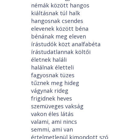
némák között hangos
kiáltásnak túl halk
hangosnak csendes
elevenek között béna
bénának meg eleven
írástudók közt analfabéta
írástudatlannak költői
életnek haláli
halálnak életteli
fagyosnak tüzes
tűznek meg hideg
vágynak rideg
frigidnek heves
szemüveges vakság
vakon éles látás
valami, ami nincs
semmi, ami van
értelmetlenül kimondott szó