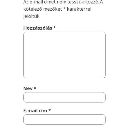
Az e-mail címet nem tesszük közzé.
A
kötelező mezőket
*
karakterrel
jelöltük
Hozzászólás
*
Név
*
E-mail cím
*