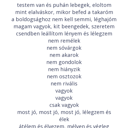
testem van és puhán lebegek, eloltom
mint elalváskor, mikor befed a takaróm
a boldogsághoz nem kell semmi, léghajóm
magam vagyok, kit beengedek, szeretem
csendben leállítom lényem és lélegzem
nem remélek
nem sóvárgok
nem akarok
nem gondolok
nem hiányzik
nem osztozok
nem rivális
vagyok
vagyok
csak vagyok
most jó, most jó, most jó, lélegzem és
élek
átélem és élvezem, mélyen és végleg