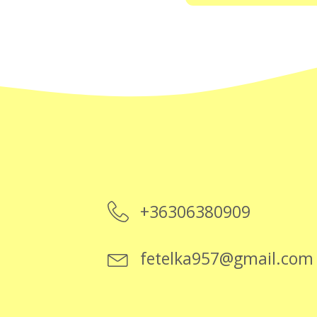
+36306380909
fetelka957@gmail.com