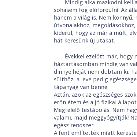
Mindig alkalmazkodni kell 
sohasem fog előfordulni. Az ál
hanem a világ is. Nem könnyű, 
útvonalakhoz, megoldásokhoz,
kiderül, hogy az már a múlt, elv
hát keresünk új utakat.
Évekkel ezelőtt már, hogy
háztartásomban mindig van vala
dinnye héját nem dobtam ki, h
sülthöz, a leve pedig egészsége
tápanyag van benne.
Aztán, azok az egészséges szok
erőnlétem és a jó fizikai állap
Megfelelő testápolás. Nem hag
valami, majd meggyógyítják! N
egész rendszer.
A fent említettek miatt kerest