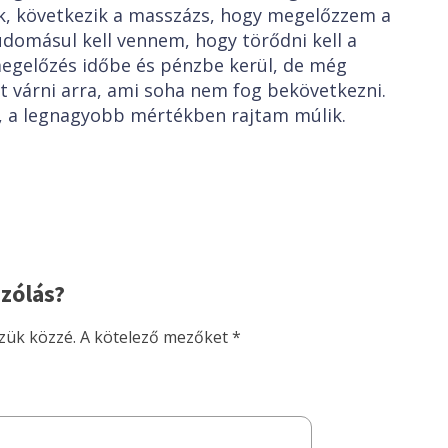
k, következik a masszázs, hogy megelőzzem a
udomásul kell vennem, hogy törődni kell a
egelőzés időbe és pénzbe kerül, de még
 várni arra, ami soha nem fog bekövetkezni.
g, a legnagyobb mértékben rajtam múlik.
zólás?
zük közzé.
A kötelező mezőket
*