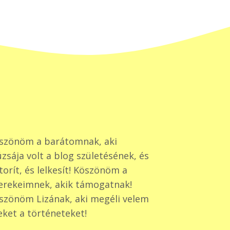
szönöm a barátomnak, aki
zsája volt a blog születésének, és
torít, és lelkesít! Köszönöm a
erekeimnek, akik támogatnak!
szönöm Lizának, aki megéli velem
eket a történeteket!