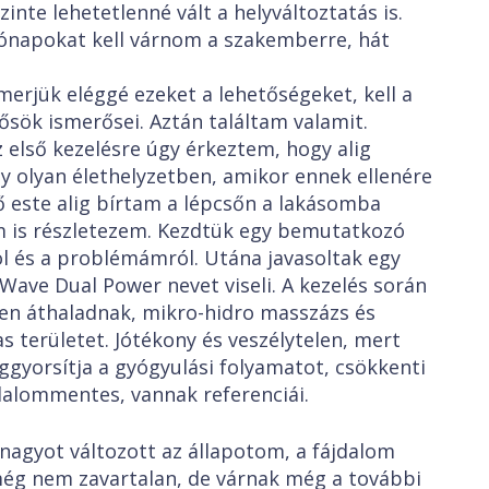
nte lehetetlenné vált a helyváltoztatás is.
hónapokat kell várnom a szakemberre, hát
rjük eléggé ezeket a lehetőségeket, kell a
ősök ismerősei. Aztán találtam valamit.
 első kezelésre úgy érkeztem, hogy alig
y olyan élethelyzetben, amikor ennek ellenére
ző este alig bírtam a lépcsőn a lakásomba
m is részletezem. Kezdtük egy bemutatkozó
l és a problémámról. Utána javasoltak egy
 Wave Dual Power nevet viseli. A kezelés során
ken áthaladnak, mikro-hidro masszázs és
as területet. Jótékony és veszélytelen, mert
ggyorsítja a gyógyulási folyamatot, csökkenti
jdalommentes, vannak referenciái.
 nagyot változott az állapotom, a fájdalom
ég nem zavartalan, de várnak még a további