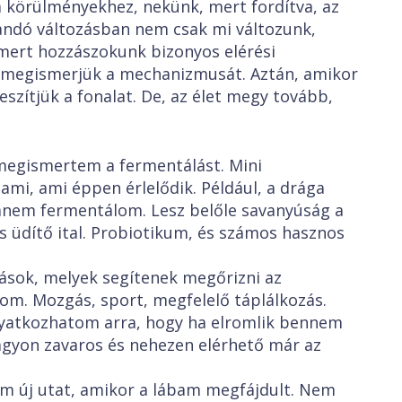
a körülményekhez, nekünk, mert fordítva, az
landó változásban nem csak mi változunk,
mert hozzászokunk bizonyos elérési
 megismerjük a mechanizmusát. Aztán, amikor
eszítjük a fonalat. De, az élet megy tovább,
 megismertem a fermentálást. Mini
mi, ami éppen érlelődik. Például, a drága
anem fermentálom. Lesz belőle savanyúság a
s üdítő ital. Probiotikum, és számos hasznos
ások, melyek segítenek megőrizni az
otom. Mozgás, sport, megfelelő táplálkozás.
yatkozhatom arra, hogy ha elromlik bennem
agyon zavaros és nehezen elérhető már az
em új utat, amikor a lábam megfájdult. Nem