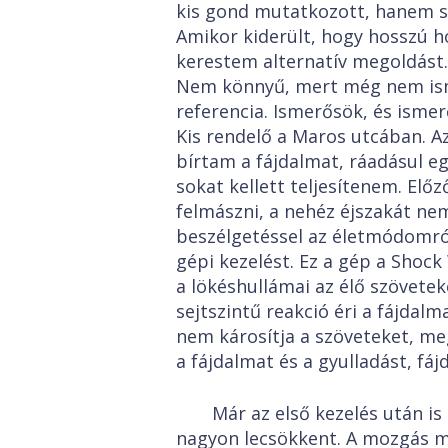
kis gond mutatkozott, hanem szi
Amikor kiderült, hogy hosszú 
kerestem alternatív megoldást.
Nem könnyű, mert még nem isme
referencia. Ismerősök, és ismer
Kis rendelő a Maros utcában. Az
bírtam a fájdalmat, ráadásul eg
sokat kellett teljesítenem. Elő
felmászni, a nehéz éjszakát ne
beszélgetéssel az életmódomró
gépi kezelést. Ez a gép a Shock
a lökéshullámai az élő szövete
sejtszintű reakció éri a fájdalm
nem károsítja a szöveteket, me
a fájdalmat és a gyulladást, fá
Már az első kezelés után is
nagyon lecsökkent. A mozgás m