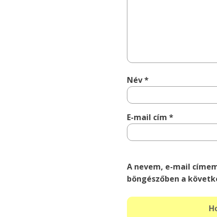
Név
*
E-mail cím
*
A nevem, e-mail címe
böngészőben a követk