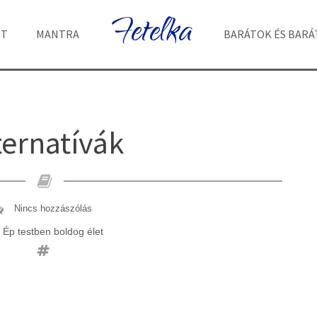
Fetelka
ET
MANTRA
BARÁTOK ÉS BAR
ternatívák
Nincs hozzászólás
Ép testben boldog élet