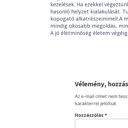
kezelések. Ha ezekkel végeztün
hasonló helyzet kialakulását. T
kopogató alkatrészeimmel! A m
mindig okosabb megoldás, mint
A jó életminőség életem végéi
Vélemény, hozzás
Az e-mail címet nem tess
karakterrel jelöltük
Hozzászólás
*