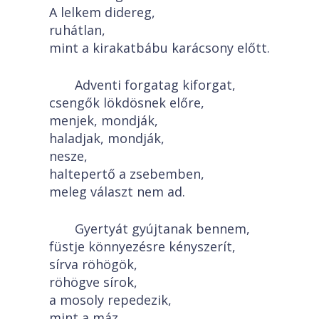
A lelkem didereg,
ruhátlan,
mint a kirakatbábu karácsony előtt.
Adventi forgatag kiforgat,
csengők lökdösnek előre,
menjek, mondják,
haladjak, mondják,
nesze,
haltepertő a zsebemben,
meleg választ nem ad.
Gyertyát gyújtanak bennem,
füstje könnyezésre kényszerít,
sírva röhögök,
röhögve sírok,
a mosoly repedezik,
mint a máz.