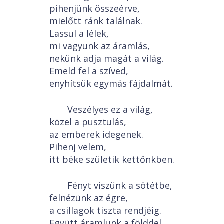
pihenjünk összeérve,
mielőtt ránk találnak.
Lassul a lélek,
mi vagyunk az áramlás,
nekünk adja magát a világ.
Emeld fel a szíved,
enyhítsük egymás fájdalmát.
Veszélyes ez a világ,
közel a pusztulás,
az emberek idegenek.
Pihenj velem,
itt béke születik kettőnkben.
Fényt viszünk a sötétbe,
felnézünk az égre,
a csillagok tiszta rendjéig.
Együtt áramlunk a földdel,