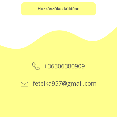
+36306380909
fetelka957@gmail.com