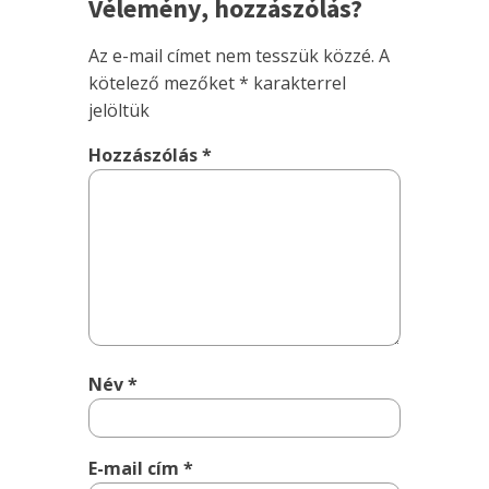
Vélemény, hozzászólás?
Az e-mail címet nem tesszük közzé.
A
kötelező mezőket
*
karakterrel
jelöltük
Hozzászólás
*
Név
*
E-mail cím
*