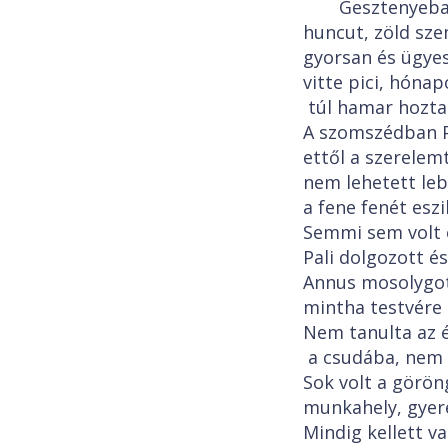
Gesztenyebar
huncut, zöld sze
gyorsan és ügye
vitte pici, hóna
túl hamar hozta 
A szomszédban Pal
ettől a szerelem
nem lehetett lebe
a fene fenét eszi
Semmi sem volt e
Pali dolgozott és
Annus mosolygott
mintha testvére l
Nem tanulta az é
a csudába, nem a
Sok volt a görön
munkahely, gyer
Mindig kellett v