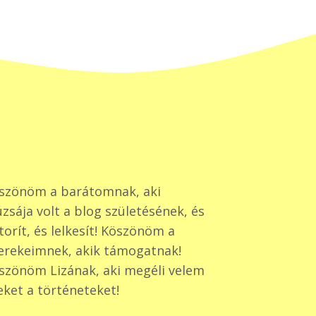
szönöm a barátomnak, aki
zsája volt a blog születésének, és
torít, és lelkesít! Köszönöm a
erekeimnek, akik támogatnak!
szönöm Lizának, aki megéli velem
eket a történeteket!