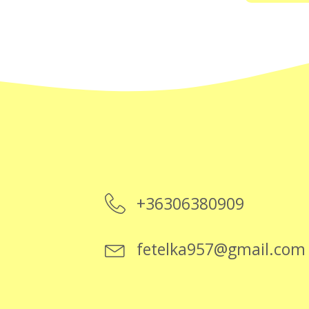
+36306380909
fetelka957@gmail.com