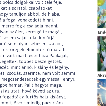
bölcs dolgokkal volt tele feje.
kat a sorstól, csapásokat
hogy tanuljon abból, de hiába.
 a foga, vonakodott hinni,
, merre fog a családja menni.
an az élet, keresgélte magát,
Eml
 sosem saját tulajdon útját.
ár ő sem olyan sebesen szaladt,
ttek, öregek elmentek, ő maradt.
m várt mást, este haza Palikáját,
ldegéltek, többet beszélgettek,
zét, mint annó, kislány és legény.
ett, csodás, szerinte, nem volt semmi
Akr
, megcsendesedtek egymással, ennyi.
gbe hamar, Palit hagyta maga,
i az utat, hová követi az ura.
fogadták a fürtös hajú kislányt,
mmit, ő volt mindig pacsirtánk.