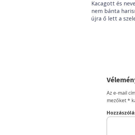
Kacagott és neve
nem bánta harisn
újra ő lett a sze
Vélemény
Az e-mail cí
mezőket
*
ka
Hozzászól