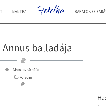
Fetelka
ET
MANTRA
BARÁTOK ÉS BAR
 Annus balladája
Nincs hozzászólás
Verseim
Ha