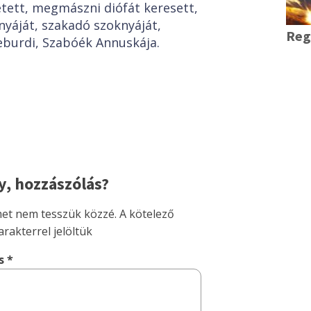
tett, megmászni diófát keresett,
yáját, szakadó szoknyáját,
Reg
leburdi, Szabóék Annuskája.
, hozzászólás?
met nem tesszük közzé.
A kötelező
rakterrel jelöltük
ás
*