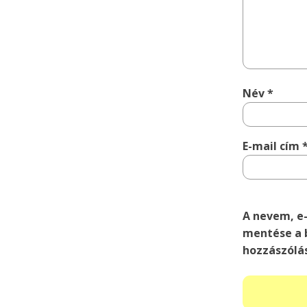
Név
*
E-mail cím
A nevem, e
mentése a 
hozzászólá