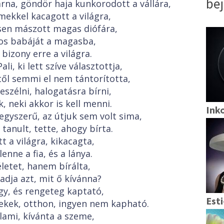
be
na, göndör haja kunkorodott a vállára,
mekkel kacagott a világra,
sen mászott magas diófára,
pos babáját a magasba,
bizony erre a világra.
i, ki lett szíve választottja,
től semmi el nem tántorította,
szélni, halogatásra bírni,
k, neki akkor is kell menni.
Ink
gyszerű, az útjuk sem volt sima,
 tanult, tette, ahogy bírta.
 a világra, kikacagta,
enne a fia, és a lánya.
letet, hanem bírálta,
dja azt, mit ő kívánna?
gy, és rengeteg kaptató,
Esti
ekek, otthon, ingyen nem kapható.
alami, kívánta a szeme,