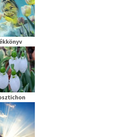
ékkönyv
osztichon