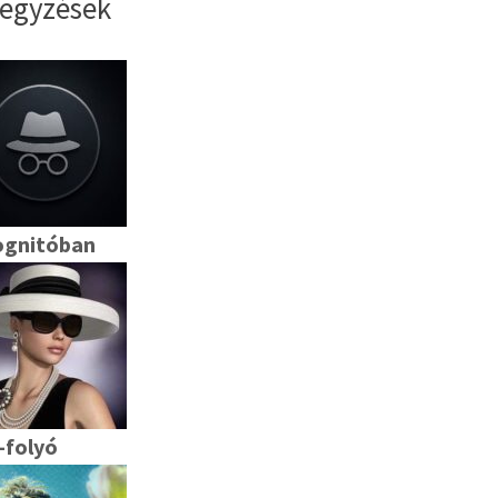
jegyzések
ognitóban
-folyó