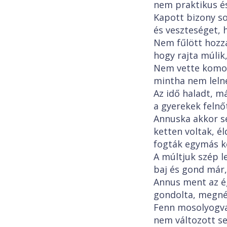
nem praktikus és 
Kapott bizony so
és veszteséget, 
Nem fűlött hozzá
hogy rajta múlik
Nem vette komoly
mintha nem lelné
Az idő haladt, m
a gyerekek felnő
Annuska akkor se
ketten voltak, é
fogták egymás ke
A múltjuk szép l
baj és gond már
Annus ment az é
gondolta, megnéz
Fenn mosolyogva 
nem változott se