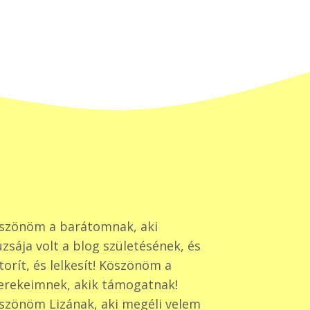
szönöm a barátomnak, aki
zsája volt a blog születésének, és
torít, és lelkesít! Köszönöm a
erekeimnek, akik támogatnak!
szönöm Lizának, aki megéli velem