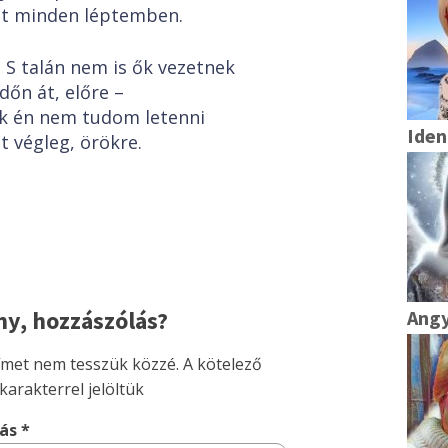
t minden léptemben.
S talán nem is ők vezetnek
időn át, előre –
k én nem tudom letenni
Iden
t végleg, örökre.
y, hozzászólás?
Angy
címet nem tesszük közzé.
A kötelező
karakterrel jelöltük
lás
*