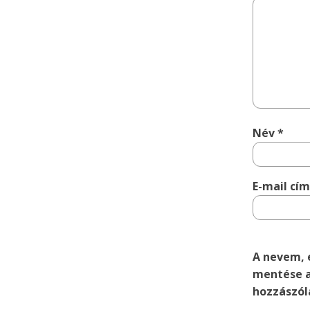
Név
*
E-mail cí
A nevem, 
mentése a
hozzászól