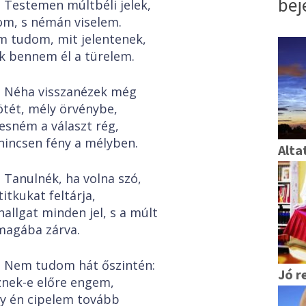
bej
Testemen múltbéli jelek,
om, s némán viselem.
 tudom, mit jelentenek,
k bennem él a türelem.
Néha visszanézek még
ötét, mély örvénybe,
esném a választ rég,
nincsen fény a mélyben.
Alt
Tanulnék, ha volna szó,
titkukat feltárja,
hallgat minden jel, s a múlt
agába zárva.
Nem tudom hát őszintén:
Jó r
znek-e előre engem,
y én cipelem tovább