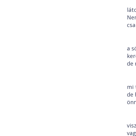
lát
Nem
csa
a s
ker
de 
mi 
de 
önm
vis
vag