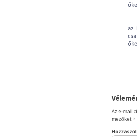
őke
az 
csa
őke
Vélemén
Az e-mail 
mezőket
*
Hozzászó