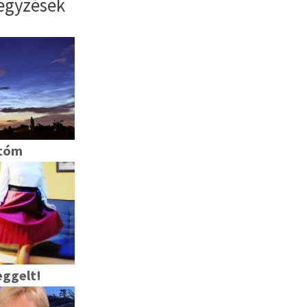
egyzések
atóm
eggelt!