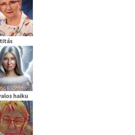
titás
alos haiku