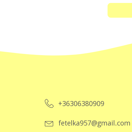
+36306380909
fetelka957@gmail.com