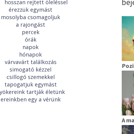
bej
hosszan rejtett öleléssel
érezzük egymást
mosolyba csomagoljuk
a rajongást
percek
órák
napok
hónapok
várvavárt találkozás
Pozi
simogató kézzel
csillogó szemekkel
tapogatjuk egymást
yökereink tartják életünk
ereinkben egy a vérünk
A m