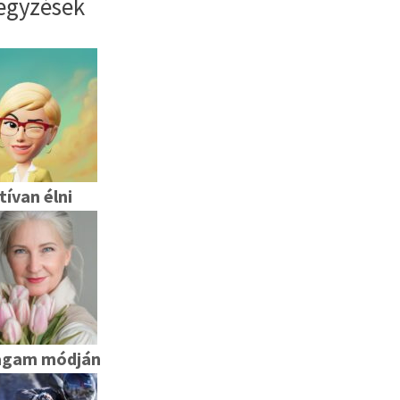
egyzések
tívan élni
agam módján