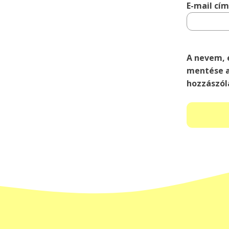
E-mail cí
A nevem, 
mentése a
hozzászól