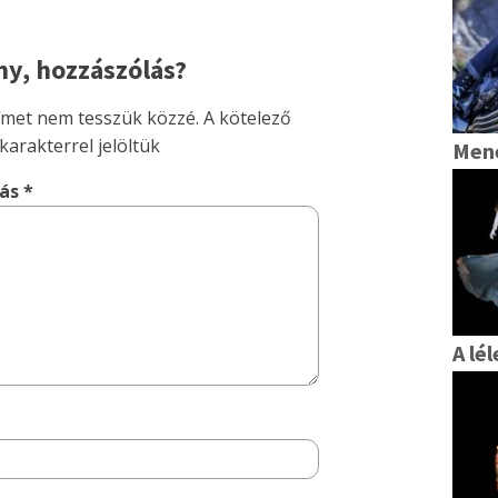
y, hozzászólás?
címet nem tesszük közzé.
A kötelező
karakterrel jelöltük
Mene
lás
*
A lé