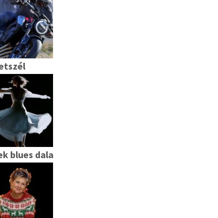
tszél
lek blues dala