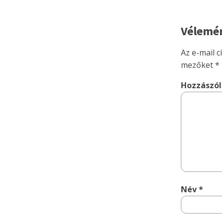
Vélemén
Az e-mail 
mezőket
*
Hozzászó
Név
*