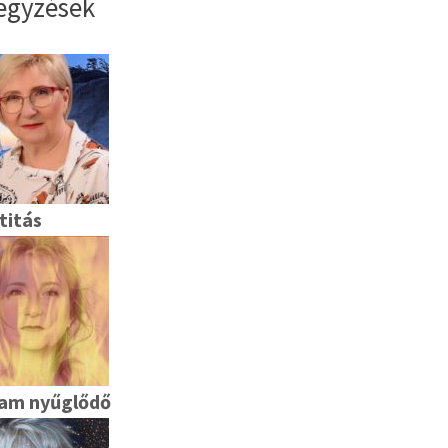
egyzések
titás
am nyűglődő