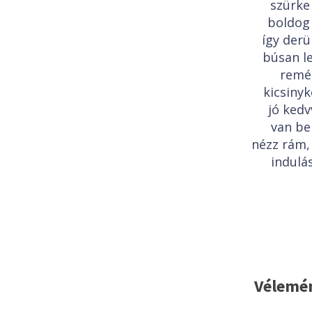
szürke
boldog
így der
búsan l
remén
kicsiny
jó kedv
van be
nézz rám
indulá
Vélemén