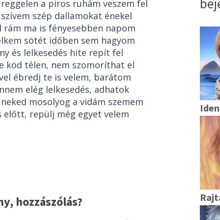
bej
 reggelen a piros ruhám veszem fel
 szívem szép dallamokat énekel
ül rám ma is fényesebben napom
elkem sötét időben sem hagyom
y és lelkesedés hite repít fel
ke köd télen, nem szomoríthat el
vel ébredj te is velem, barátom
nnem elég lelkesedés, adhatok
, neked mosolyog a vidám szemem
Iden
s előtt, repülj még egyet velem
Rajt
y, hozzászólás?