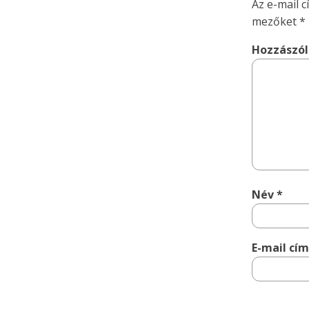
Az e-mail 
mezőket
*
Hozzászó
Név
*
E-mail cí