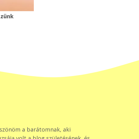
ezünk
szönöm a barátomnak, aki
zsája volt a blog születésének, és