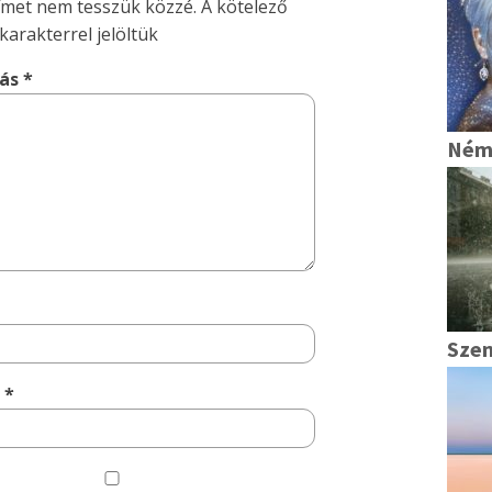
címet nem tesszük közzé.
A kötelező
karakterrel jelöltük
lás
*
Ném
Szen
m
*