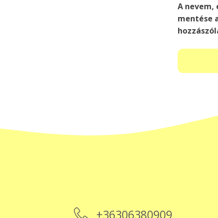
A nevem, 
mentése a
hozzászól
+36306380909