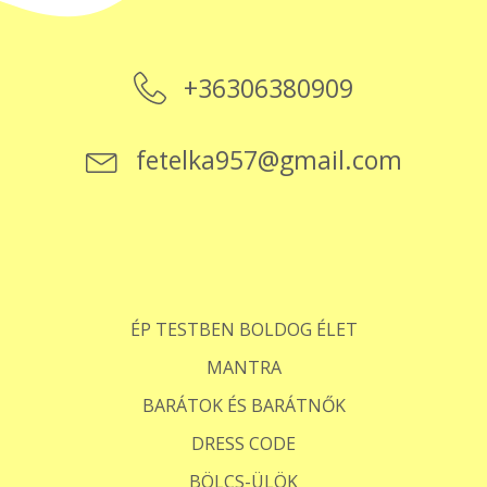
+36306380909
fetelka957@gmail.com
ÉP TESTBEN BOLDOG ÉLET
MANTRA
BARÁTOK ÉS BARÁTNŐK
DRESS CODE
BÖLCS-ÜLÖK