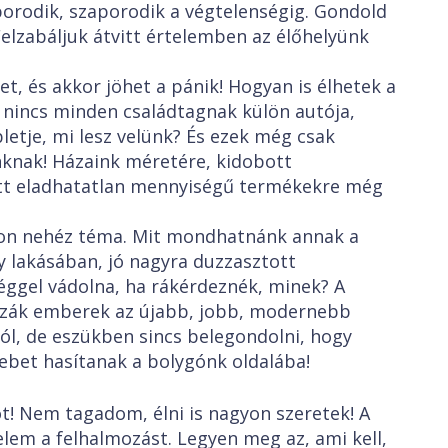
orodik, szaporodik a végtelenségig. Gondold
 Felzabáljuk átvitt értelemben az élőhelyünk
et, és akkor jöhet a pánik! Hogyan is élhetek a
 nincs minden családtagnak külön autója,
abletje, mi lesz velünk? És ezek még csak
nknak! Házaink méretére, kidobott
tott eladhatatlan mennyiségű termékekre még
on nehéz téma. Mit mondhatnánk annak a
y lakásában, jó nagyra duzzasztott
éggel vádolna, ha rákérdeznék, minek? A
zák emberek az újabb, jobb, modernebb
l, de eszükben sincs belegondolni, hogy
ebet hasítanak a bolygónk oldalába!
t! Nem tagadom, élni is nagyon szeretek! A
em a felhalmozást. Legyen meg az, ami kell,