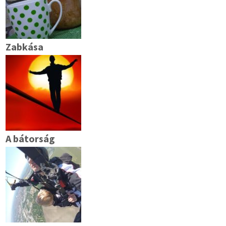
Zabkása
A bátorság