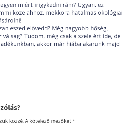
legyen miért irigykedni rám? Ugyan, ez
emmi köze ahhoz, mekkora hatalmas ökológiai
sárolni!
józan eszed elővedd? Még nagyobb hőség,
r válság? Tudom, még csak a szele ért ide, de
ulladékunkban, akkor már hiába akarunk majd
zólás?
zük közzé.
A kötelező mezőket
*