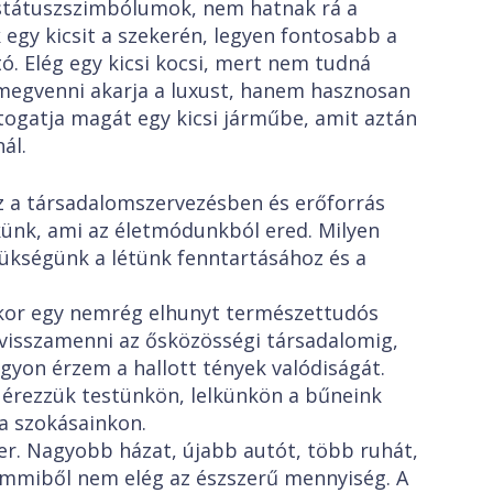
státuszszimbólumok, nem hatnak rá a
k egy kicsit a szekerén, legyen fontosabb a
ó. Elég egy kicsi kocsi, mert nem tudná
megvenni akarja a luxust, hanem hasznosan
togatja magát egy kicsi járműbe, amit aztán
ál.
z a társadalomszervezésben és erőforrás
ünk, ami az életmódunkból ered. Milyen
zükségünk a létünk fenntartásához és a
kor egy nemrég elhunyt természettudós
visszamenni az ősközösségi társadalomig,
yon érzem a hallott tények valódiságát.
 érezzük testünkön, lelkünkön a bűneink
a szokásainkon.
r. Nagyobb házat, újabb autót, több ruhát,
emmiből nem elég az észszerű mennyiség. A