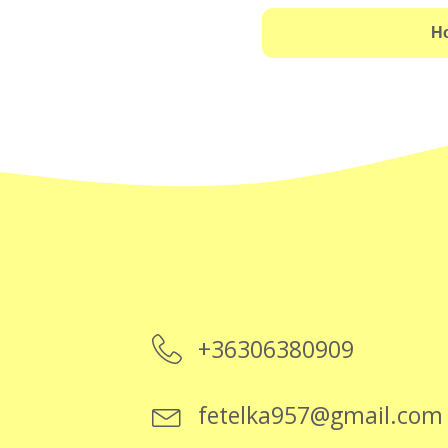
+36306380909
fetelka957@gmail.com