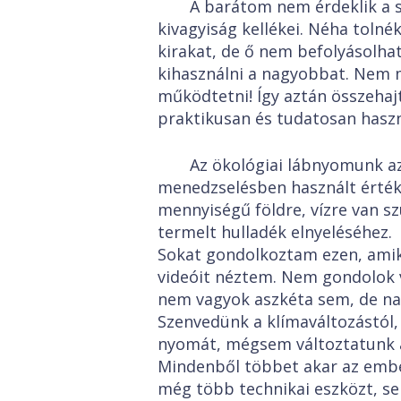
A barátom nem érdeklik a 
kivagyiság kellékei. Néha tolné
kirakat, de ő nem befolyásolhat
kihasználni a nagyobbat. Nem 
működtetni! Így aztán összehaj
praktikusan és tudatosan haszn
Az ökológiai lábnyomunk a
menedzselésben használt érték
mennyiségű földre, vízre van s
termelt hulladék elnyeléséhez.
Sokat gondolkoztam ezen, ami
videóit néztem. Nem gondolok 
nem vagyok aszkéta sem, de nag
Szenvedünk a klímaváltozástól,
nyomát, mégsem változtatunk 
Mindenből többet akar az embe
még több technikai eszközt, s