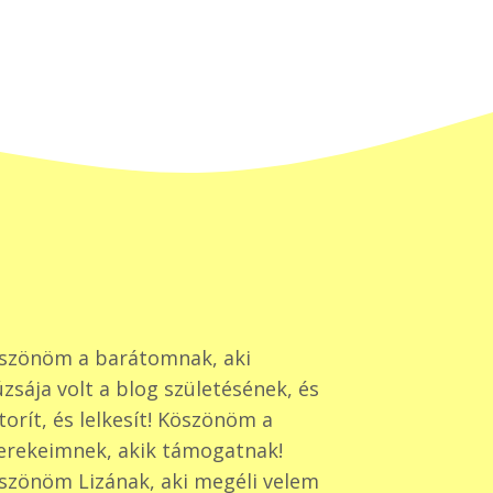
szönöm a barátomnak, aki
zsája volt a blog születésének, és
torít, és lelkesít! Köszönöm a
erekeimnek, akik támogatnak!
szönöm Lizának, aki megéli velem