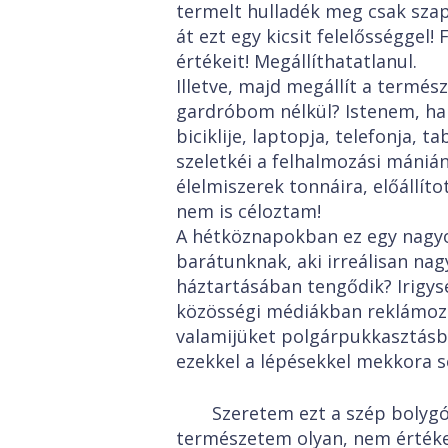
termelt hulladék meg csak szap
át ezt egy kicsit felelősséggel!
értékeit! Megállíthatatlanul.
Illetve, majd megállít a termész
gardróbom nélkül? Istenem, ha
biciklije, laptopja, telefonja, t
szeletkéi a felhalmozási mániá
élelmiszerek tonnáira, előállí
nem is céloztam!
A hétköznapokban ez egy nagy
barátunknak, aki irreálisan nag
háztartásában tengődik? Irigys
közösségi médiákban reklámoz
valamijüket polgárpukkasztásbó
ezekkel a lépésekkel mekkora s
Szeretem ezt a szép bolygó
természetem olyan, nem értékel