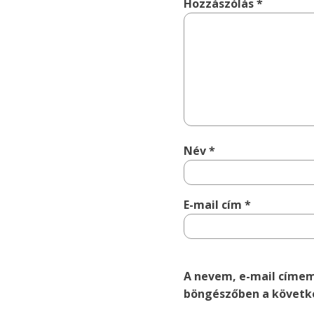
Hozzászólás
*
Név
*
E-mail cím
*
A nevem, e-mail címe
böngészőben a követk