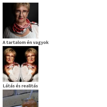
A tartalom én vagyok
Látás és realitás