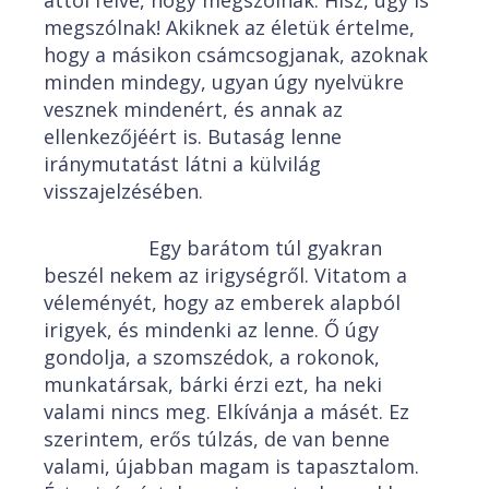
attól félve, hogy megszólnak. Hisz, úgy is
megszólnak! Akiknek az életük értelme,
hogy a másikon csámcsogjanak, azoknak
minden mindegy, ugyan úgy nyelvükre
vesznek mindenért, és annak az
ellenkezőjéért is. Butaság lenne
iránymutatást látni a külvilág
visszajelzésében.
Egy barátom túl gyakran
beszél nekem az irigységről. Vitatom a
véleményét, hogy az emberek alapból
irigyek, és mindenki az lenne. Ő úgy
gondolja, a szomszédok, a rokonok,
munkatársak, bárki érzi ezt, ha neki
valami nincs meg. Elkívánja a másét. Ez
szerintem, erős túlzás, de van benne
valami, újabban magam is tapasztalom.