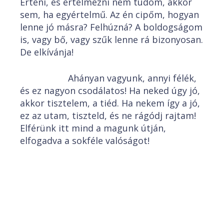
Érteni, és értelmezni nem tudom, akkor
sem, ha egyértelmű. Az én cipőm, hogyan
lenne jó másra? Felhúzná? A boldogságom
is, vagy bő, vagy szűk lenne rá bizonyosan.
De elkívánja!
Ahányan vagyunk, annyi félék,
és ez nagyon csodálatos! Ha neked úgy jó,
akkor tisztelem, a tiéd. Ha nekem így a jó,
ez az utam, tiszteld, és ne rágódj rajtam!
Elférünk itt mind a magunk útján,
elfogadva a sokféle valóságot!