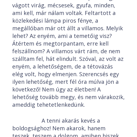
vágott virág, mécsesek, gyufa, minden,
ami kell, már nálam voltak. Feltartott a
közlekedési lámpa piros fénye, a
megállóban már ott állt a villamos. Melyik
lehet? Az enyém, ami a temetőig visz?
Átértem és megtorpantam, erre kell
felszállnom? A villamos várt rám, de nem
szálltam fel, hát elindult. Szóval, az volt az
enyém, a lehetőségem, de a tétovázás
elég volt, hogy elmenjen. Szerencsés egy
ilyen lehetőség, mert fél óra múlva jön a
következő! Nem úgy az életben! A
lehetőség tovább megy, és nem várakozik,
ameddig tehetetlenkedünk.
A tenni akarás kevés a
boldogsághoz! Nem akarok, hanem
teszek, teszem a dolgom, amiben hiszek.