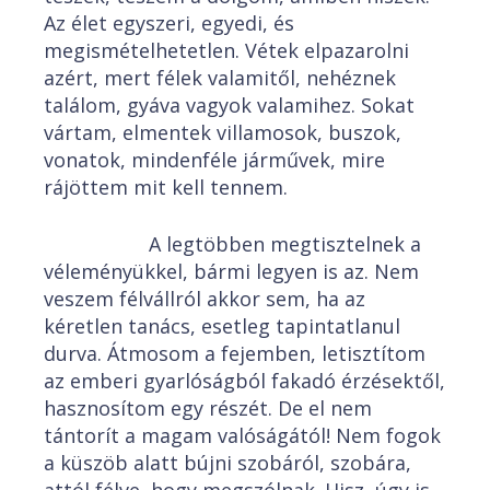
Az élet egyszeri, egyedi, és
megismételhetetlen. Vétek elpazarolni
azért, mert félek valamitől, nehéznek
találom, gyáva vagyok valamihez. Sokat
vártam, elmentek villamosok, buszok,
vonatok, mindenféle járművek, mire
rájöttem mit kell tennem.
A legtöbben megtisztelnek a
véleményükkel, bármi legyen is az. Nem
veszem félvállról akkor sem, ha az
kéretlen tanács, esetleg tapintatlanul
durva. Átmosom a fejemben, letisztítom
az emberi gyarlóságból fakadó érzésektől,
hasznosítom egy részét. De el nem
tántorít a magam valóságától! Nem fogok
a küszöb alatt bújni szobáról, szobára,