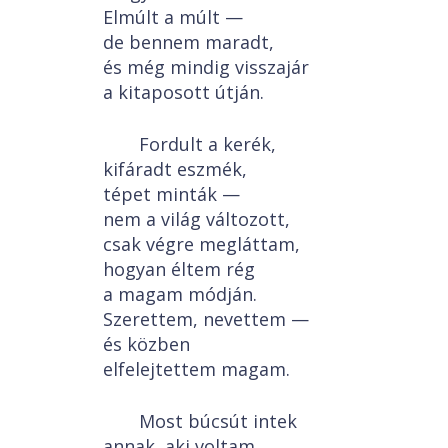
Elmúlt a múlt —
de bennem maradt,
és még mindig visszajár
a kitaposott útján.
Fordult a kerék,
kifáradt eszmék,
tépet minták —
nem a világ változott,
csak végre megláttam,
hogyan éltem rég
a magam módján.
Szerettem, nevettem —
és közben
elfelejtettem magam.
Most búcsút intek
annak, aki voltam.