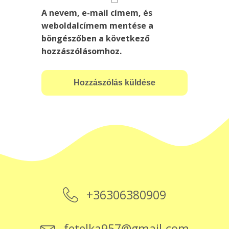
A nevem, e-mail címem, és
weboldalcímem mentése a
böngészőben a következő
hozzászólásomhoz.
+36306380909
fetelka957@gmail.com