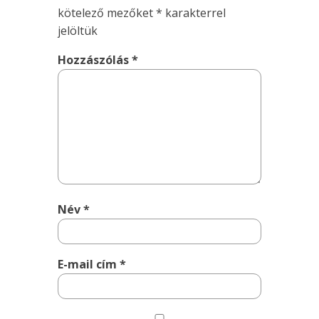
kötelező mezőket
*
karakterrel
jelöltük
Hozzászólás
*
Név
*
E-mail cím
*